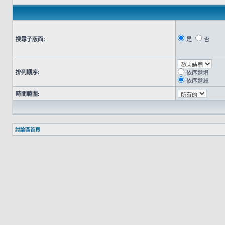
搜尋子版面:
是
否
排列順序:
依序遞增
依序遞減
時間範圍:
討論區首頁