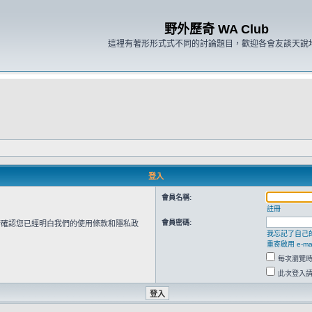
野外歷奇 WA Club
這裡有著形形式式不同的討論題目，歡迎各會友談天說
登入
會員名稱:
註冊
會員密碼:
請確認您已經明白我們的使用條款和隱私政
我忘記了自己
重寄啟用 e-mai
每次瀏覽
此次登入