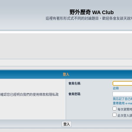
野外歷奇 WA Club
這裡有著形形式式不同的討論題目，歡迎各會友談天說
登入
會員名稱:
註冊
會員密碼:
請確認您已經明白我們的使用條款和隱私政
我忘記了自己
重寄啟用 e-mai
每次瀏覽
此次登入