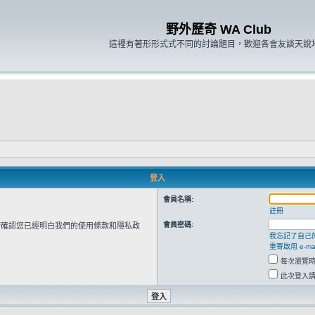
野外歷奇 WA Club
這裡有著形形式式不同的討論題目，歡迎各會友談天說
登入
會員名稱:
註冊
會員密碼:
請確認您已經明白我們的使用條款和隱私政
我忘記了自己
重寄啟用 e-mai
每次瀏覽
此次登入