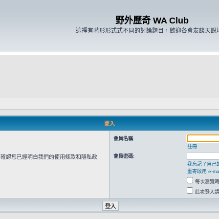
野外歷奇 WA Club
這裡有著形形式式不同的討論題目，歡迎各會友談天說
登入
會員名稱:
註冊
會員密碼:
請確認您已經明白我們的使用條款和隱私政
我忘記了自己
重寄啟用 e-mai
每次瀏覽
此次登入