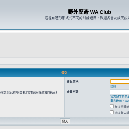
野外歷奇 WA Club
這裡有著形形式式不同的討論題目，歡迎各會友談天說
登入
會員名稱:
註冊
會員密碼:
請確認您已經明白我們的使用條款和隱私政
我忘記了自己
重寄啟用 e-mai
每次瀏覽
此次登入