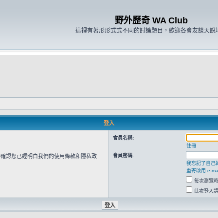
野外歷奇 WA Club
這裡有著形形式式不同的討論題目，歡迎各會友談天說
登入
會員名稱:
註冊
會員密碼:
請確認您已經明白我們的使用條款和隱私政
我忘記了自己
重寄啟用 e-mai
每次瀏覽
此次登入