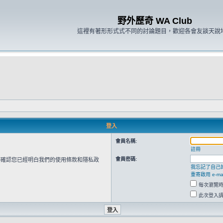
野外歷奇 WA Club
這裡有著形形式式不同的討論題目，歡迎各會友談天說
登入
會員名稱:
註冊
會員密碼:
請確認您已經明白我們的使用條款和隱私政
我忘記了自己
重寄啟用 e-mai
每次瀏覽
此次登入