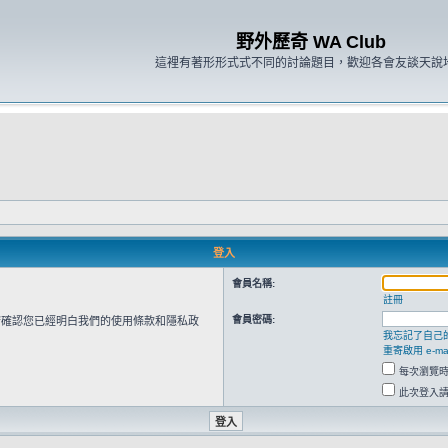
野外歷奇 WA Club
這裡有著形形式式不同的討論題目，歡迎各會友談天說
登入
會員名稱:
註冊
會員密碼:
請確認您已經明白我們的使用條款和隱私政
我忘記了自己
重寄啟用 e-mai
每次瀏覽
此次登入