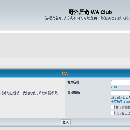
野外歷奇 WA Club
這裡有著形形式式不同的討論題目，歡迎各會友談天說
登入
會員名稱:
註冊
會員密碼:
請確認您已經明白我們的使用條款和隱私政
我忘記了自己
重寄啟用 e-mai
每次瀏覽
此次登入