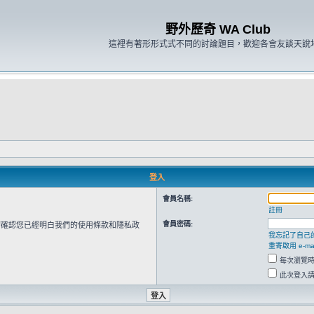
野外歷奇 WA Club
這裡有著形形式式不同的討論題目，歡迎各會友談天說
登入
會員名稱:
註冊
會員密碼:
請確認您已經明白我們的使用條款和隱私政
我忘記了自己
重寄啟用 e-mai
每次瀏覽
此次登入