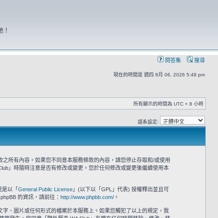
地！
問答集
搜尋
現在的時間是 週四 8月 06, 2026 5:49 pm
所有顯示的時間為 UTC + 8 小時
語系設定:
意接受本服務條款之所有內容。如果您不同意本服務條款的內容，請您停止存取和/或使用
Club」時隨時注意是否有修改或變更。您於任何修改或變更後繼續使用本
系統是以「
General Public License
」(以下以「GPL」代表) 授權釋出並且可
phpBB 的資訊，請前往：
http://www.phpbb.com/
。
之文字、圖片或任何形式的檔案於本服務上。如果您觸犯了以上的規定，我