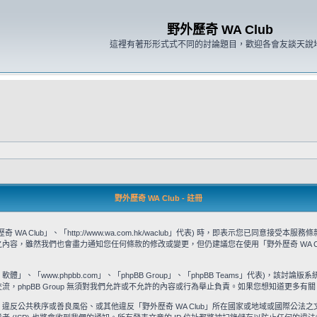
野外歷奇 WA Club
這裡有著形形式式不同的討論題目，歡迎各會友談天說
野外歷奇 WA Club - 註冊
WA Club」、「http://www.wa.com.hk/waclub」代表) 時，即表示您已同
款之內容，雖然我們也會盡力通知您任何條款的修改或變更，但仍建議您在使用「野外歷奇 WA 
」、「www.phpbb.com」、「phpBB Group」、「phpBB Teams」代表)，該討論版
流，phpBB Group 無須對我們允許或不允許的內容或行為舉止負責。如果您想知道更多有關 
違反公共秩序或善良風俗、或其他違反「野外歷奇 WA Club」所在國家或地域或國際公法