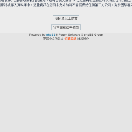
ISP) 也將會收到我們的通知。所有發表文章的 IP 位址都將被記錄儲存以防止任何的違法
被存入資料庫中。這些資訊在您尚未允許前將不會提供給任何第三方公司，對於因駭客入侵所造成
Powered by
phpBB
® Forum Software © phpBB Group
正體中文語系由
竹貓星球
維護製作