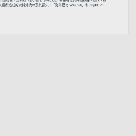
情節發生。您同意「野外歷奇 WA Club」有權在任何時間移除、修改、移
的資料外洩以及其損失，「野外歷奇 WA Club」和 phpBB 不