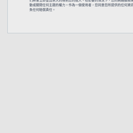
們將會立即並且永久的限制您的進入。在必要的情況下，您的網路服務業者 (
動或關閉任何主題的權力。作為一個使用者，您同意您所提供的任何資訊都將
負任何賠償責任。