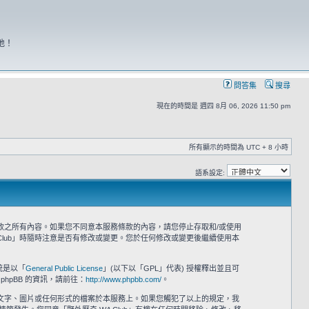
地！
問答集
搜尋
現在的時間是 週四 8月 06, 2026 11:50 pm
所有顯示的時間為 UTC + 8 小時
語系設定:
意接受本服務條款之所有內容。如果您不同意本服務條款的內容，請您停止存取和/或使用
Club」時隨時注意是否有修改或變更。您於任何修改或變更後繼續使用本
系統是以「
General Public License
」(以下以「GPL」代表) 授權釋出並且可
phpBB 的資訊，請前往：
http://www.phpbb.com/
。
之文字、圖片或任何形式的檔案於本服務上。如果您觸犯了以上的規定，我