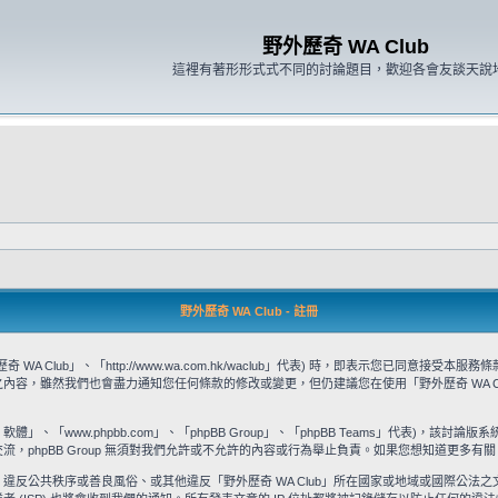
野外歷奇 WA Club
這裡有著形形式式不同的討論題目，歡迎各會友談天說
野外歷奇 WA Club - 註冊
WA Club」、「http://www.wa.com.hk/waclub」代表) 時，即表示您已同
款之內容，雖然我們也會盡力通知您任何條款的修改或變更，但仍建議您在使用「野外歷奇 WA 
」、「www.phpbb.com」、「phpBB Group」、「phpBB Teams」代表)，該討論版
流，phpBB Group 無須對我們允許或不允許的內容或行為舉止負責。如果您想知道更多有關 
違反公共秩序或善良風俗、或其他違反「野外歷奇 WA Club」所在國家或地域或國際公法