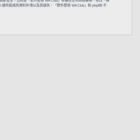
情節發生。您同意「野外歷奇 WA Club」有權在任何時間移除、修改、移
的資料外洩以及其損失，「野外歷奇 WA Club」和 phpBB 不