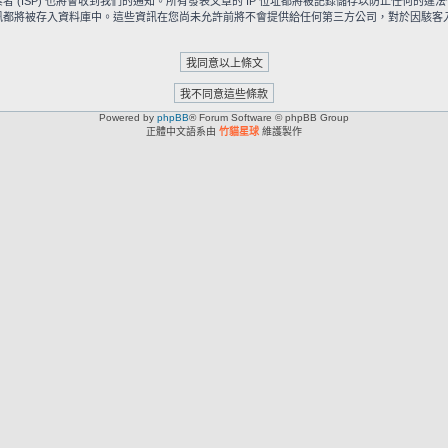
ISP) 也將會收到我們的通知。所有發表文章的 IP 位址都將被記錄儲存以防止任何的違法
被存入資料庫中。這些資訊在您尚未允許前將不會提供給任何第三方公司，對於因駭客入侵所造成
Powered by
phpBB
® Forum Software © phpBB Group
正體中文語系由
竹貓星球
維護製作