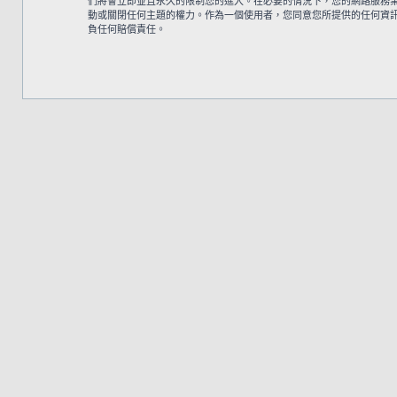
們將會立即並且永久的限制您的進入。在必要的情況下，您的網路服務業者 (
動或關閉任何主題的權力。作為一個使用者，您同意您所提供的任何資訊都將
負任何賠償責任。