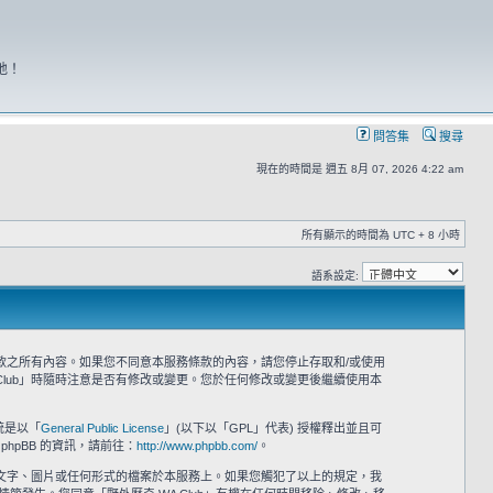
地！
問答集
搜尋
現在的時間是 週五 8月 07, 2026 4:22 am
所有顯示的時間為 UTC + 8 小時
語系設定:
意接受本服務條款之所有內容。如果您不同意本服務條款的內容，請您停止存取和/或使用
Club」時隨時注意是否有修改或變更。您於任何修改或變更後繼續使用本
系統是以「
General Public License
」(以下以「GPL」代表) 授權釋出並且可
phpBB 的資訊，請前往：
http://www.phpbb.com/
。
之文字、圖片或任何形式的檔案於本服務上。如果您觸犯了以上的規定，我