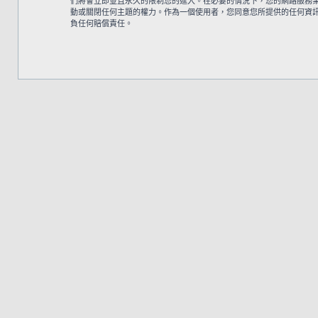
們將會立即並且永久的限制您的進入。在必要的情況下，您的網路服務業者 (
動或關閉任何主題的權力。作為一個使用者，您同意您所提供的任何資訊都將
負任何賠償責任。