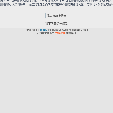
ISP) 也將會收到我們的通知。所有發表文章的 IP 位址都將被記錄儲存以防止任何的違法
被存入資料庫中。這些資訊在您尚未允許前將不會提供給任何第三方公司，對於因駭客入侵所造成
Powered by
phpBB
® Forum Software © phpBB Group
正體中文語系由
竹貓星球
維護製作