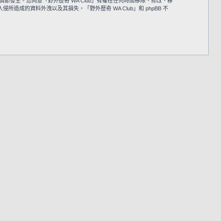
情節發生。您同意「野外歷奇 WA Club」有權在任何時間移除、修改、移
的資料外洩以及其損失，「野外歷奇 WA Club」和 phpBB 不