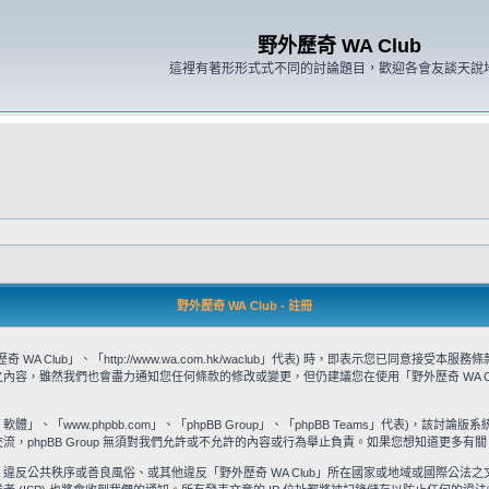
野外歷奇 WA Club
這裡有著形形式式不同的討論題目，歡迎各會友談天說
野外歷奇 WA Club - 註冊
WA Club」、「http://www.wa.com.hk/waclub」代表) 時，即表示您已同
款之內容，雖然我們也會盡力通知您任何條款的修改或變更，但仍建議您在使用「野外歷奇 WA 
」、「www.phpbb.com」、「phpBB Group」、「phpBB Teams」代表)，該討論版
流，phpBB Group 無須對我們允許或不允許的內容或行為舉止負責。如果您想知道更多有關 
違反公共秩序或善良風俗、或其他違反「野外歷奇 WA Club」所在國家或地域或國際公法