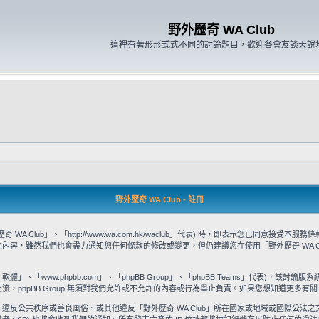
野外歷奇 WA Club
這裡有著形形式式不同的討論題目，歡迎各會友談天說
野外歷奇 WA Club - 註冊
WA Club」、「http://www.wa.com.hk/waclub」代表) 時，即表示您已同
款之內容，雖然我們也會盡力通知您任何條款的修改或變更，但仍建議您在使用「野外歷奇 WA 
」、「www.phpbb.com」、「phpBB Group」、「phpBB Teams」代表)，該討論版
流，phpBB Group 無須對我們允許或不允許的內容或行為舉止負責。如果您想知道更多有關 
違反公共秩序或善良風俗、或其他違反「野外歷奇 WA Club」所在國家或地域或國際公法