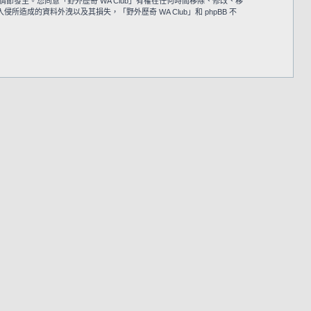
情節發生。您同意「野外歷奇 WA Club」有權在任何時間移除、修改、移
的資料外洩以及其損失，「野外歷奇 WA Club」和 phpBB 不