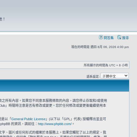
地！
問答集
搜尋
現在的時間是 週四 8月 06, 2026 4:00 pm
所有顯示的時間為 UTC + 8 小時
語系設定:
意接受本服務條款之所有內容。如果您不同意本服務條款的內容，請您停止存取和/或使用
Club」時隨時注意是否有修改或變更。您於任何修改或變更後繼續使用本
系統是以「
General Public License
」(以下以「GPL」代表) 授權釋出並且可
phpBB 的資訊，請前往：
http://www.phpbb.com/
。
之文字、圖片或任何形式的檔案於本服務上。如果您觸犯了以上的規定，我