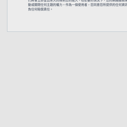
們將會立即並且永久的限制您的進入。在必要的情況下，您的網路服務業者 (
動或關閉任何主題的權力。作為一個使用者，您同意您所提供的任何資訊都將
負任何賠償責任。