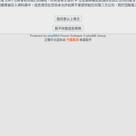
ISP) 也將會收到我們的通知。所有發表文章的 IP 位址都將被記錄儲存以防止任何的違法
被存入資料庫中。這些資訊在您尚未允許前將不會提供給任何第三方公司，對於因駭客入侵所造成
Powered by
phpBB
® Forum Software © phpBB Group
正體中文語系由
竹貓星球
維護製作