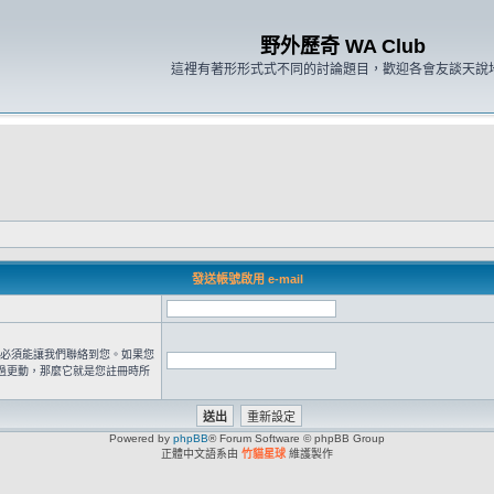
野外歷奇 WA Club
這裡有著形形式式不同的討論題目，歡迎各會友談天說
發送帳號啟用 e-mail
 位址必須能讓我們聯絡到您。如果您
過更動，那麼它就是您註冊時所
Powered by
phpBB
® Forum Software © phpBB Group
正體中文語系由
竹貓星球
維護製作