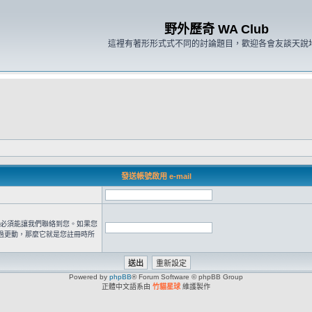
野外歷奇 WA Club
這裡有著形形式式不同的討論題目，歡迎各會友談天說
發送帳號啟用 e-mail
 位址必須能讓我們聯絡到您。如果您
過更動，那麼它就是您註冊時所
Powered by
phpBB
® Forum Software © phpBB Group
正體中文語系由
竹貓星球
維護製作