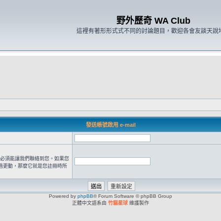
野外歷奇 WA Club
這裡有著形形式式不同的討論題目，歡迎各會友談天說
發送帳號啟用 e-mail
 位址必須能讓我們聯絡到您。如果您
過更動，那麼它就是您註冊時所
Powered by
phpBB
® Forum Software © phpBB Group
正體中文語系由
竹貓星球
維護製作