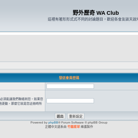
野外歷奇 WA Club
這裡有著形形式式不同的討論題目，歡迎各會友談天說
發送會員密碼
 位址必須能讓我們聯絡到您。如果您
過更動，那麼它就是您註冊時所
Powered by
phpBB
® Forum Software © phpBB Group
正體中文語系由
竹貓星球
維護製作