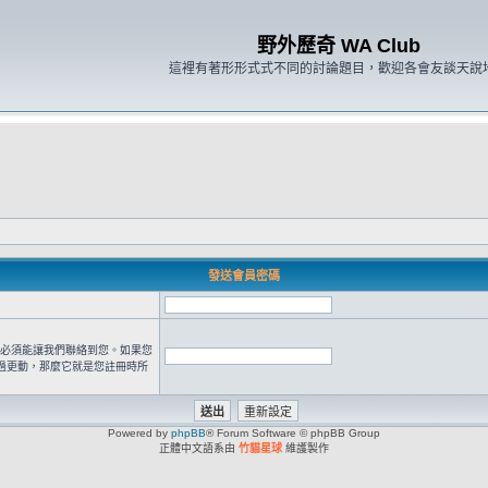
野外歷奇 WA Club
這裡有著形形式式不同的討論題目，歡迎各會友談天說
發送會員密碼
 位址必須能讓我們聯絡到您。如果您
過更動，那麼它就是您註冊時所
Powered by
phpBB
® Forum Software © phpBB Group
正體中文語系由
竹貓星球
維護製作