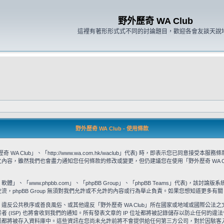
野外歷奇 WA Club
這裡有著形形式式不同的討論題目，歡迎各會友談天說
野外歷奇 WA Club - 使用條款
WA Club」、「http://www.wa.com.hk/waclub」代表) 時，即表示您已同
款之內容，雖然我們也會盡力通知您任何條款的修改或變更，但仍建議您在使用「野外歷奇 WA 
」、「www.phpbb.com」、「phpBB Group」、「phpBB Teams」代表)，該討論版
流，phpBB Group 無須對我們允許或不允許的內容或行為舉止負責。如果您想知道更多有關 
違反公共秩序或善良風俗、或其他違反「野外歷奇 WA Club」所在國家或地域或國際公法
ISP) 也將會收到我們的通知。所有發表文章的 IP 位址都將被記錄儲存以防止任何的違法
被存入資料庫中。這些資訊在您尚未允許前將不會提供給任何第三方公司，對於因駭客入侵所造成