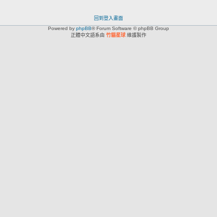
回到登入畫面
Powered by
phpBB
® Forum Software © phpBB Group
正體中文語系由
竹貓星球
維護製作