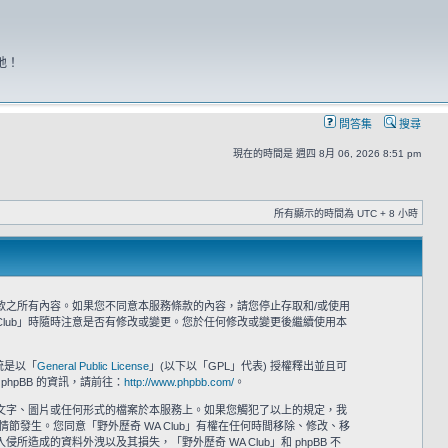
地！
問答集
搜尋
現在的時間是 週四 8月 06, 2026 8:51 pm
所有顯示的時間為 UTC + 8 小時
意接受本服務條款之所有內容。如果您不同意本服務條款的內容，請您停止存取和/或使用
Club」時隨時注意是否有修改或變更。您於任何修改或變更後繼續使用本
系統是以「
General Public License
」(以下以「GPL」代表) 授權釋出並且可
phpBB 的資訊，請前往：
http://www.phpbb.com/
。
之文字、圖片或任何形式的檔案於本服務上。如果您觸犯了以上的規定，我
情節發生。您同意「野外歷奇 WA Club」有權在任何時間移除、修改、移
的資料外洩以及其損失，「野外歷奇 WA Club」和 phpBB 不