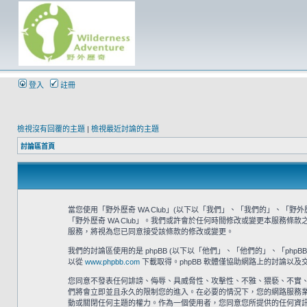
登入
註冊
檢視沒有回覆的主題
|
檢視最近討論的主題
討論區首頁
當您使用「野外歷奇 WA Club」(以下以「我們」、「我們的」、「野外歷奇 
「野外歷奇 WA Club」。我們或許會於任何時間修改或變更本服務條
服務，將視為您已同意接受該條款的修改或變更。
我們的討論區使用的是 phpBB (以下以「他們」、「他們的」、「phpBB 軟體
以從
www.phpbb.com
下載取得。phpBB 軟體僅協助網路上的討論以及交
您同意不發表任何誹謗、侮辱、具威脅性、攻擊性、不雅、猥褻、不實、
們將會立即並且永久的限制您的進入。在必要的情況下，您的網路服務業者 (
動或關閉任何主題的權力。作為一個使用者，您同意您所提供的任何資訊都將