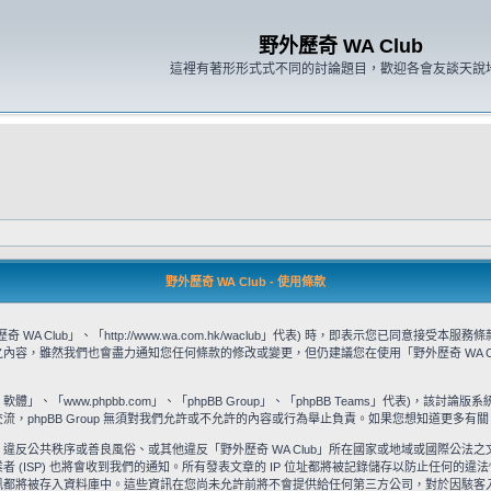
野外歷奇 WA Club
這裡有著形形式式不同的討論題目，歡迎各會友談天說
野外歷奇 WA Club - 使用條款
WA Club」、「http://www.wa.com.hk/waclub」代表) 時，即表示您已同
款之內容，雖然我們也會盡力通知您任何條款的修改或變更，但仍建議您在使用「野外歷奇 WA 
」、「www.phpbb.com」、「phpBB Group」、「phpBB Teams」代表)，該討論版
流，phpBB Group 無須對我們允許或不允許的內容或行為舉止負責。如果您想知道更多有關 
違反公共秩序或善良風俗、或其他違反「野外歷奇 WA Club」所在國家或地域或國際公法
ISP) 也將會收到我們的通知。所有發表文章的 IP 位址都將被記錄儲存以防止任何的違法
被存入資料庫中。這些資訊在您尚未允許前將不會提供給任何第三方公司，對於因駭客入侵所造成