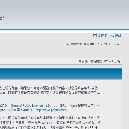
地！
問答集
搜尋
現在的時間是 週五 8月 07, 2026 11:32 am
所有顯示的時間為 UTC + 8 小時
意接受本服務條款之所有內容。如果您不同意本服務條款的內容，請您停止存取和/或使用
Club」時隨時注意是否有修改或變更。您於任何修改或變更後繼續使用本
系統是以「
General Public License
」(以下以「GPL」代表) 授權釋出並且可
phpBB 的資訊，請前往：
http://www.phpbb.com/
。
之文字、圖片或任何形式的檔案於本服務上。如果您觸犯了以上的規定，我
情節發生。您同意「野外歷奇 WA Club」有權在任何時間移除、修改、移
的資料外洩以及其損失，「野外歷奇 WA Club」和 phpBB 不