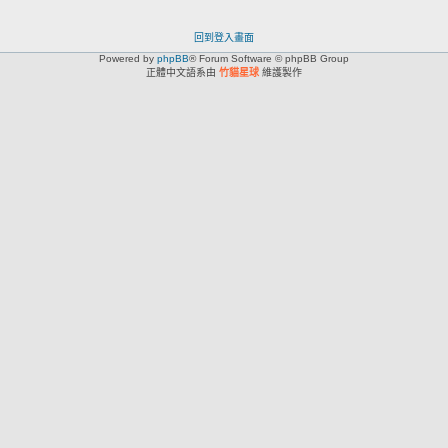
回到登入畫面
Powered by
phpBB
® Forum Software © phpBB Group
正體中文語系由
竹貓星球
維護製作