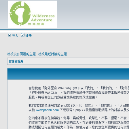
登入
註冊
檢視沒有回覆的主題
|
檢視最近討論的主題
討論區首頁
當您使用「野外歷奇 WA Club」(以下以「我們」、「我們的」、「野外歷奇 
「野外歷奇 WA Club」。我們或許會於任何時間修改或變更本服務條
服務，將視為您已同意接受該條款的修改或變更。
我們的討論區使用的是 phpBB (以下以「他們」、「他們的」、「phpBB 軟體
以從
www.phpbb.com
下載取得。phpBB 軟體僅協助網路上的討論以及交
您同意不發表任何誹謗、侮辱、具威脅性、攻擊性、不雅、猥褻、不實、
們將會立即並且永久的限制您的進入。在必要的情況下，您的網路服務業者 (
動或關閉任何主題的權力。作為一個使用者，您同意您所提供的任何資訊都將