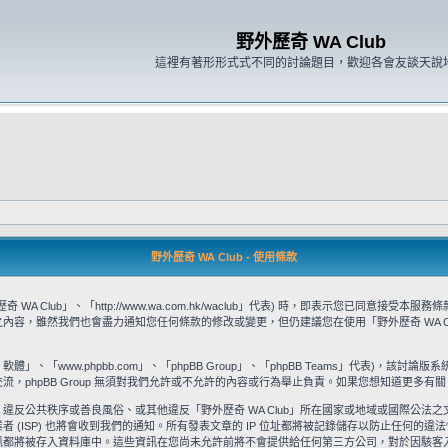
野外歷奇 WA Club
這裡有著形形式式不同的討論題目，歡迎各會友談天說
野外歷奇 WA Club - 使用條款
WA Club」、「http://www.wa.com.hk/waclub」代表) 時，即表示您已同
款之內容，雖然我們也會盡力通知您任何條款的修改或變更，但仍建議您在使用「野外歷奇 WA 
」、「www.phpbb.com」、「phpBB Group」、「phpBB Teams」代表)，該討論版
流，phpBB Group 無須對我們允許或不允許的內容或行為舉止負責。如果您想知道更多有關 
違反公共秩序或善良風俗、或其他違反「野外歷奇 WA Club」所在國家或地域或國際公法
ISP) 也將會收到我們的通知。所有發表文章的 IP 位址都將被記錄儲存以防止任何的違法
被存入資料庫中。這些資訊在您尚未允許前將不會提供給任何第三方公司，對於因駭客入侵所造成