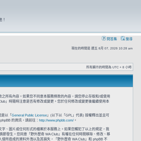
地！
問答集
搜尋
現在的時間是 週五 8月 07, 2026 10:28 am
所有顯示的時間為 UTC + 8 小時
意接受本服務條款之所有內容。如果您不同意本服務條款的內容，請您停止存取和/或使用
Club」時隨時注意是否有修改或變更。您於任何修改或變更後繼續使用本
系統是以「
General Public License
」(以下以「GPL」代表) 授權釋出並且可
phpBB 的資訊，請前往：
http://www.phpbb.com/
。
之文字、圖片或任何形式的檔案於本服務上。如果您觸犯了以上的規定，我
情節發生。您同意「野外歷奇 WA Club」有權在任何時間移除、修改、移
的資料外洩以及其損失，「野外歷奇 WA Club」和 phpBB 不