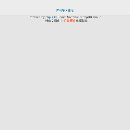
回到登入畫面
Powered by
phpBB
® Forum Software © phpBB Group
正體中文語系由
竹貓星球
維護製作