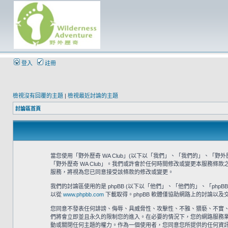
登入
註冊
檢視沒有回覆的主題
|
檢視最近討論的主題
討論區首頁
當您使用「野外歷奇 WA Club」(以下以「我們」、「我們的」、「野外歷奇 
「野外歷奇 WA Club」。我們或許會於任何時間修改或變更本服務條
服務，將視為您已同意接受該條款的修改或變更。
我們的討論區使用的是 phpBB (以下以「他們」、「他們的」、「phpBB 軟體
以從
www.phpbb.com
下載取得。phpBB 軟體僅協助網路上的討論以及交
您同意不發表任何誹謗、侮辱、具威脅性、攻擊性、不雅、猥褻、不實、
們將會立即並且永久的限制您的進入。在必要的情況下，您的網路服務業者 (
動或關閉任何主題的權力。作為一個使用者，您同意您所提供的任何資訊都將