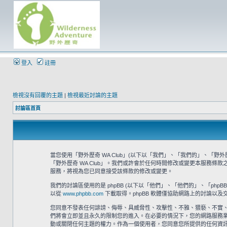
登入
註冊
檢視沒有回覆的主題
|
檢視最近討論的主題
討論區首頁
當您使用「野外歷奇 WA Club」(以下以「我們」、「我們的」、「野外歷奇 
「野外歷奇 WA Club」。我們或許會於任何時間修改或變更本服務條
服務，將視為您已同意接受該條款的修改或變更。
我們的討論區使用的是 phpBB (以下以「他們」、「他們的」、「phpBB 軟體
以從
www.phpbb.com
下載取得。phpBB 軟體僅協助網路上的討論以及交
您同意不發表任何誹謗、侮辱、具威脅性、攻擊性、不雅、猥褻、不實、
們將會立即並且永久的限制您的進入。在必要的情況下，您的網路服務業者 (
動或關閉任何主題的權力。作為一個使用者，您同意您所提供的任何資訊都將