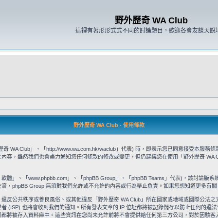
野外歷奇 WA Club
這裡有著形形式式不同的討論題目，歡迎各會友談天說
野外歷奇 WA Club - 使用條款
WA Club」、「http://www.wa.com.hk/waclub」代表) 時，即表示您已同
款之內容，雖然我們也會盡力通知您任何條款的修改或變更，但仍建議您在使用「野外歷奇 WA 
」、「www.phpbb.com」、「phpBB Group」、「phpBB Teams」代表)，該討論版
流，phpBB Group 無須對我們允許或不允許的內容或行為舉止負責。如果您想知道更多有關 
違反公共秩序或善良風俗、或其他違反「野外歷奇 WA Club」所在國家或地域或國際公法
ISP) 也將會收到我們的通知。所有發表文章的 IP 位址都將被記錄儲存以防止任何的違法
被存入資料庫中。這些資訊在您尚未允許前將不會提供給任何第三方公司，對於因駭客入侵所造成