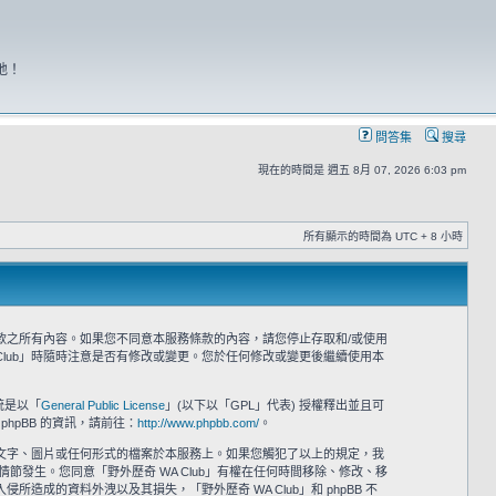
地！
問答集
搜尋
現在的時間是 週五 8月 07, 2026 6:03 pm
所有顯示的時間為 UTC + 8 小時
意接受本服務條款之所有內容。如果您不同意本服務條款的內容，請您停止存取和/或使用
Club」時隨時注意是否有修改或變更。您於任何修改或變更後繼續使用本
系統是以「
General Public License
」(以下以「GPL」代表) 授權釋出並且可
phpBB 的資訊，請前往：
http://www.phpbb.com/
。
之文字、圖片或任何形式的檔案於本服務上。如果您觸犯了以上的規定，我
情節發生。您同意「野外歷奇 WA Club」有權在任何時間移除、修改、移
的資料外洩以及其損失，「野外歷奇 WA Club」和 phpBB 不