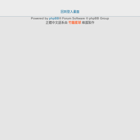
回到登入畫面
Powered by
phpBB
® Forum Software © phpBB Group
正體中文語系由
竹貓星球
維護製作