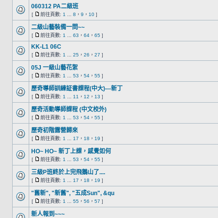
060312 PA二級班
[
前往頁數:
1
...
8
，
9
，
10
]
二級山藝裝備一問~~
[
前往頁數:
1
...
63
，
64
，
65
]
KK-L1 06C
[
前往頁數:
1
...
25
，
26
，
27
]
05J 一級山藝花絮
[
前往頁數:
1
...
53
，
54
，
55
]
歷奇導師訓練証書課程(中大)---新丁
[
前往頁數:
1
...
11
，
12
，
13
]
歷奇活動導師課程 (中文校外)
[
前往頁數:
1
...
53
，
54
，
55
]
歷奇初階露營歸來
[
前往頁數:
1
...
17
，
18
，
19
]
HO~ HO~ 新丁上課，感覺如何
[
前往頁數:
1
...
53
，
54
，
55
]
三級P班終於上完飛鵝山了....
[
前往頁數:
1
...
17
，
18
，
19
]
"舊新", "新舊", "五成Sun", &qu
[
前往頁數:
1
...
55
，
56
，
57
]
新人報到~~~