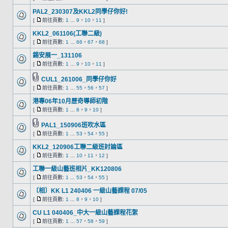
PAL2_230307及KKL2同學仔你好!
[
前往頁數:
1
...
9
，
10
，
11
]
KKL2_061106(工聯二級)
[
前往頁數:
1
...
66
，
67
，
68
]
錫安展一_131106
[
前往頁數:
1
...
9
，
10
，
11
]
CUL1_261006_同學仔你好
[
前往頁數:
1
...
55
，
56
，
57
]
港專06年10月歷奇導師初階
[
前往頁數:
1
...
8
，
9
，
10
]
PAL1_150906班吹水區
[
前往頁數:
1
...
53
，
54
，
55
]
KKL2_120906工聯二級班討論區
[
前往頁數:
1
...
10
，
11
，
12
]
工聯一級山藝班相片_KK120806
[
前往頁數:
1
...
53
，
54
，
55
]
〔相〕KK L1 240406 一級山藝課程 07/05
[
前往頁數:
1
...
8
，
9
，
10
]
CU L1 040406_中大一級山藝課程花絮
[
前往頁數:
1
...
57
，
58
，
59
]