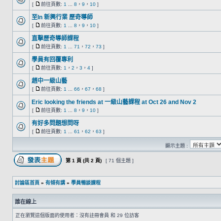
[
前往頁數:
1
...
8
，
9
，
10
]
至In 新興行業 歷奇導師
[
前往頁數:
1
...
8
，
9
，
10
]
直擊歷奇導師課程
[
前往頁數:
1
...
71
，
72
，
73
]
學員有回覆專利
[
前往頁數:
1
，
2
，
3
，
4
]
趙中一級山藝
[
前往頁數:
1
...
66
，
67
，
68
]
Eric looking the friends at 一級山藝課程 at Oct 26 and Nov 2
[
前往頁數:
1
...
8
，
9
，
10
]
有好多問題想問呀
[
前往頁數:
1
...
61
，
62
，
63
]
顯示主題 :
第
1
頁 (共
2
頁)
[ 71 個主題 ]
討論區首頁
»
有傾有講
»
學員暢談課程
誰在線上
正在瀏覽這個版面的使用者：沒有註冊會員 和 29 位訪客