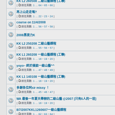
KK L2 260508 二級山藝課程 (工聯)
[
前往頁數:
1
...
64
，
65
，
66
]
再上山走走嗎?
[
前往頁數:
1
...
22
，
23
，
24
]
course on 11/4/2008
[
前往頁數:
1
...
56
，
57
，
58
]
2008黑夜力K
KK L2 250208 二級山藝課程
[
前往頁數:
1
...
55
，
56
，
57
]
KK L1 260208 一級山藝課程 (工聯)
[
前往頁數:
1
...
18
，
19
，
20
]
yoyo~ 終於搞掂一級山藝^^
[
前往頁數:
1
...
47
，
48
，
49
]
KK L1 140108 一級山藝課程 (工聯)
[
前往頁數:
1
...
18
，
19
，
20
]
多謝各位阿sir missy ！
[
前往頁數:
1
...
45
，
46
，
47
]
WA 最後一年夏天舉辦的二級山藝 @2007 [只有6人的一班]
[
前往頁數:
1
...
18
，
19
，
20
]
8/7/2007KKL1260607一級山藝課程
[
前往頁數:
1
...
62
，
63
，
64
]