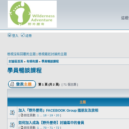
這裡
登入
註冊
檢視沒有回覆的主題
|
檢視最近討論的主題
討論區首頁
»
有傾有講
»
學員暢談課程
學員暢談課程
第
1
頁 (共
2
頁)
[ 71 個主題 ]
主題
加入『野外歷奇』FACEBOOK Group 搵朋友及放相
[
前往頁數:
1
...
18
，
19
，
20
]
如何加入成為【野外歷奇】討論區中的會員
[
前往頁數:
1
...
70
，
71
，
72
]