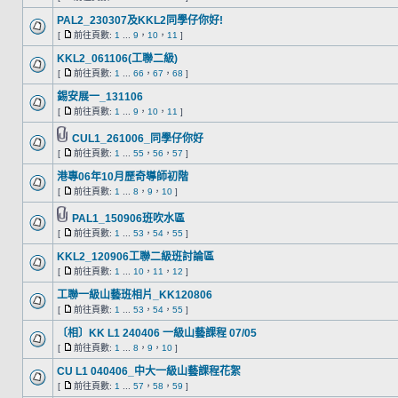
PAL2_230307及KKL2同學仔你好!
[
前往頁數:
1
...
9
，
10
，
11
]
KKL2_061106(工聯二級)
[
前往頁數:
1
...
66
，
67
，
68
]
錫安展一_131106
[
前往頁數:
1
...
9
，
10
，
11
]
CUL1_261006_同學仔你好
[
前往頁數:
1
...
55
，
56
，
57
]
港專06年10月歷奇導師初階
[
前往頁數:
1
...
8
，
9
，
10
]
PAL1_150906班吹水區
[
前往頁數:
1
...
53
，
54
，
55
]
KKL2_120906工聯二級班討論區
[
前往頁數:
1
...
10
，
11
，
12
]
工聯一級山藝班相片_KK120806
[
前往頁數:
1
...
53
，
54
，
55
]
〔相〕KK L1 240406 一級山藝課程 07/05
[
前往頁數:
1
...
8
，
9
，
10
]
CU L1 040406_中大一級山藝課程花絮
[
前往頁數:
1
...
57
，
58
，
59
]