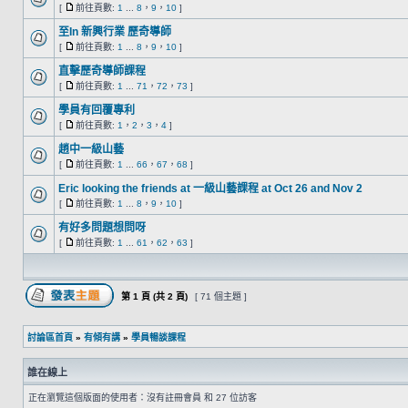
[
前往頁數:
1
...
8
，
9
，
10
]
至In 新興行業 歷奇導師
[
前往頁數:
1
...
8
，
9
，
10
]
直擊歷奇導師課程
[
前往頁數:
1
...
71
，
72
，
73
]
學員有回覆專利
[
前往頁數:
1
，
2
，
3
，
4
]
趙中一級山藝
[
前往頁數:
1
...
66
，
67
，
68
]
Eric looking the friends at 一級山藝課程 at Oct 26 and Nov 2
[
前往頁數:
1
...
8
，
9
，
10
]
有好多問題想問呀
[
前往頁數:
1
...
61
，
62
，
63
]
第
1
頁 (共
2
頁)
[ 71 個主題 ]
討論區首頁
»
有傾有講
»
學員暢談課程
誰在線上
正在瀏覽這個版面的使用者：沒有註冊會員 和 27 位訪客