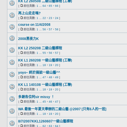
KK L2 260508 二級山藝課程 (工聯)
[
前往頁數:
1
...
64
，
65
，
66
]
再上山走走嗎?
[
前往頁數:
1
...
22
，
23
，
24
]
course on 11/4/2008
[
前往頁數:
1
...
56
，
57
，
58
]
2008黑夜力K
KK L2 250208 二級山藝課程
[
前往頁數:
1
...
55
，
56
，
57
]
KK L1 260208 一級山藝課程 (工聯)
[
前往頁數:
1
...
18
，
19
，
20
]
yoyo~ 終於搞掂一級山藝^^
[
前往頁數:
1
...
47
，
48
，
49
]
KK L1 140108 一級山藝課程 (工聯)
[
前往頁數:
1
...
18
，
19
，
20
]
多謝各位阿sir missy ！
[
前往頁數:
1
...
45
，
46
，
47
]
WA 最後一年夏天舉辦的二級山藝 @2007 [只有6人的一班]
[
前往頁數:
1
...
18
，
19
，
20
]
8/7/2007KKL1260607一級山藝課程
[
前往頁數:
1
...
62
，
63
，
64
]