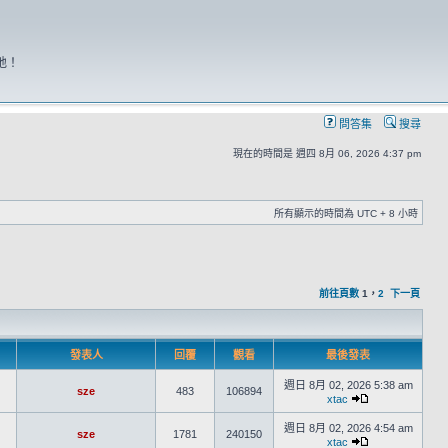
地！
問答集
搜尋
現在的時間是 週四 8月 06, 2026 4:37 pm
所有顯示的時間為 UTC + 8 小時
前往頁數
1
，
2
下一頁
發表人
回覆
觀看
最後發表
週日 8月 02, 2026 5:38 am
sze
483
106894
xtac
週日 8月 02, 2026 4:54 am
sze
1781
240150
xtac