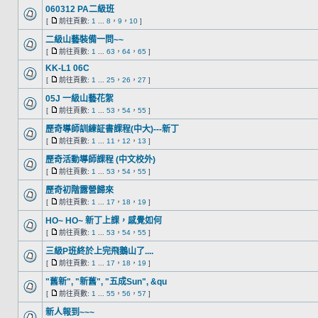
060312 PA二級班
[
前往頁數:
1
...
8
，
9
，
10
]
二級山藝裝備一問~~
[
前往頁數:
1
...
63
，
64
，
65
]
KK-L1 06C
[
前往頁數:
1
...
25
，
26
，
27
]
05J 一級山藝花絮
[
前往頁數:
1
...
53
，
54
，
55
]
歷奇導師訓練証書課程(中大)---新丁
[
前往頁數:
1
...
11
，
12
，
13
]
歷奇活動導師課程 (中文校外)
[
前往頁數:
1
...
53
，
54
，
55
]
歷奇初階露營歸來
[
前往頁數:
1
...
17
，
18
，
19
]
HO~ HO~ 新丁上課，感覺如何
[
前往頁數:
1
...
53
，
54
，
55
]
三級P班終於上完飛鵝山了....
[
前往頁數:
1
...
17
，
18
，
19
]
"舊新", "新舊", "五成Sun", &qu
[
前往頁數:
1
...
55
，
56
，
57
]
新人報到~~~