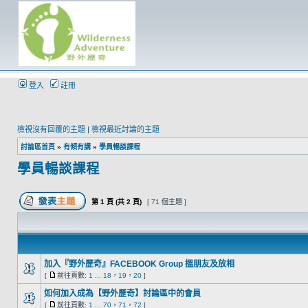
登入
註冊
檢視沒有回覆的主題
|
檢視最近討論的主題
討論區首頁
»
有傾有講
»
學員暢談課程
學員暢談課程
第
1
頁 (共
2
頁)
[ 71 個主題 ]
加入『野外歷奇』FACEBOOK Group 搵朋友及放相
[
前往頁數:
1
...
18
，
19
，
20
]
如何加入成為【野外歷奇】討論區中的會員
[
前往頁數:
1
...
70
，
71
，
72
]