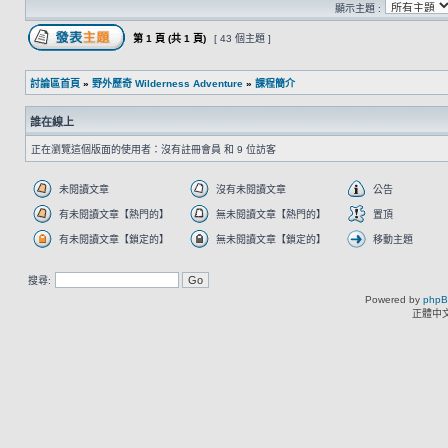
顯示主題 :
第
1
頁 (共
1
頁)
[ 43 個主題 ]
討論區首頁
»
野外歷奇 Wilderness Adventure
»
課程簡介
誰在線上
正在瀏覽這個版面的使用者：沒有註冊會員 和 9 位訪客
未閱讀文章
沒有未閱讀文章
公告
有未閱讀文章【熱門的】
無未閱讀文章【熱門的】
置頂
有未閱讀文章【鎖定的】
無未閱讀文章【鎖定的】
移動主題
搜尋:
Powered by
php
正體中