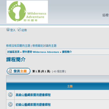
這裡
登入
註冊
檢視沒有回覆的主題
|
檢視最近討論的主題
討論區首頁
»
野外歷奇 Wilderness Adventure
»
課程簡介
課程簡介
第
1
頁 (共
1
頁)
[ 43 個主題 ]
主題
高級山藝繩索運用證書課程
初級山藝繩索運用證書課程