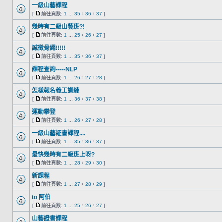
一級山藝課程
[
前往頁數:
1
...
35
，
36
，
37
]
幾時有二級山藝班?!
[
前往頁數:
1
...
25
，
26
，
27
]
誠徵骨繩!!!!!
[
前往頁數:
1
...
35
，
36
，
37
]
課程查詢-----NLP
[
前往頁數:
1
...
26
，
27
，
28
]
怎樣報名義工訓練
[
前往頁數:
1
...
36
，
37
，
38
]
運動攀登
[
前往頁數:
1
...
26
，
27
，
28
]
一級山藝証書課程....
[
前往頁數:
1
...
35
，
36
，
37
]
最快幾時有二級班上呀?
[
前往頁數:
1
...
28
，
29
，
30
]
新課程
[
前往頁數:
1
...
27
，
28
，
29
]
to 阿伯
[
前往頁數:
1
...
25
，
26
，
27
]
山藝證書課程