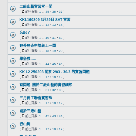
二級山藝實習堂一問
[
前往頁數:
1
...
35
，
36
，
37
]
KKL160309 3月29日 SAT 實習
[
前往頁數:
1
...
12
，
13
，
14
]
忘記了
[
前往頁數:
1
...
40
，
41
，
42
]
野外歷奇申請義工一問
[
前往頁數:
1
...
18
，
19
，
20
]
學急救......
[
前往頁數:
1
...
44
，
45
，
46
]
KK L2 250208 關於 29/3 - 30/3 的實習問題
[
前往頁數:
1
...
17
，
18
，
19
]
有問題, 關於二級山藝的實習細節
[
前往頁數:
1
...
31
，
32
，
33
]
三月份工聯會實習課
[
前往頁數:
1
...
17
，
18
，
19
]
關於三級山藝
[
前往頁數:
1
...
42
，
43
，
44
]
行山繩
[
前往頁數:
1
...
17
，
18
，
19
]