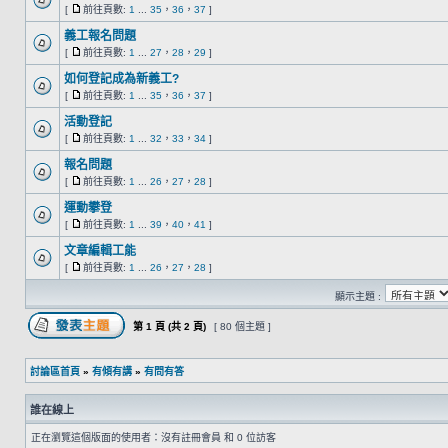
[
前往頁數:
1
...
35
，
36
，
37
]
義工報名問題
[
前往頁數:
1
...
27
，
28
，
29
]
如何登記成為新義工?
[
前往頁數:
1
...
35
，
36
，
37
]
活動登記
[
前往頁數:
1
...
32
，
33
，
34
]
報名問題
[
前往頁數:
1
...
26
，
27
，
28
]
運動攀登
[
前往頁數:
1
...
39
，
40
，
41
]
文章編輯工能
[
前往頁數:
1
...
26
，
27
，
28
]
顯示主題 :
第
1
頁 (共
2
頁)
[ 80 個主題 ]
討論區首頁
»
有傾有講
»
有問有答
誰在線上
正在瀏覽這個版面的使用者：沒有註冊會員 和 0 位訪客