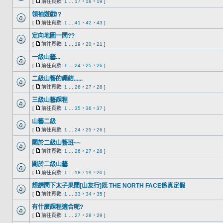
[
前往頁數:
1
...
17
，
18
，
19
]
領袖遊戲!?
[
前往頁數:
1
...
41
，
42
，
43
]
定向地圖一問??
[
前往頁數:
1
...
19
，
20
，
21
]
一級山藝...
[
前往頁數:
1
...
24
，
25
，
26
]
二級山藝的繩結......
[
前往頁數:
1
...
26
，
27
，
28
]
三級山藝課程
[
前往頁數:
1
...
35
，
36
，
37
]
山藝二級
[
前往頁數:
1
...
24
，
25
，
26
]
關於二級山藝班~~
[
前往頁數:
1
...
26
，
27
，
28
]
關於二級山藝
[
前往頁數:
1
...
18
，
19
，
20
]
想請問下太子果間[山友行]既 THE NORTH FACE係真定假
[
前往頁數:
1
...
33
，
34
，
35
]
有什麼課程適合呢?
[
前往頁數:
1
...
27
，
28
，
29
]