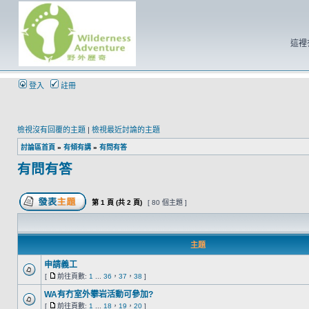
這裡
登入
註冊
檢視沒有回覆的主題
|
檢視最近討論的主題
討論區首頁
»
有傾有講
»
有問有答
有問有答
第
1
頁 (共
2
頁)
[ 80 個主題 ]
主題
申請義工
[
前往頁數:
1
...
36
，
37
，
38
]
WA有冇室外攀岩活動可參加?
[
前往頁數:
1
...
18
，
19
，
20
]