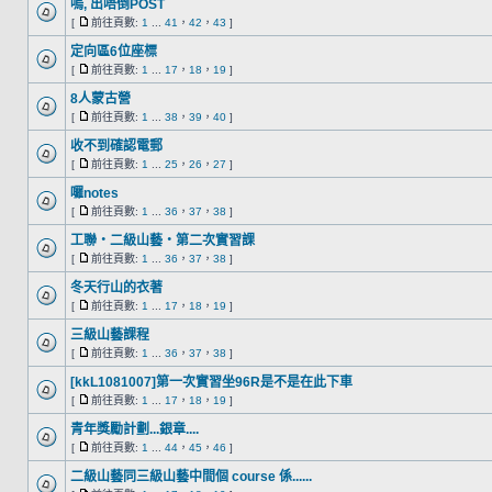
嗚, 出唔倒POST
[
前往頁數:
1
...
41
，
42
，
43
]
定向區6位座標
[
前往頁數:
1
...
17
，
18
，
19
]
8人蒙古營
[
前往頁數:
1
...
38
，
39
，
40
]
收不到確認電郵
[
前往頁數:
1
...
25
，
26
，
27
]
囉notes
[
前往頁數:
1
...
36
，
37
，
38
]
工聯‧二級山藝‧第二次實習課
[
前往頁數:
1
...
36
，
37
，
38
]
冬天行山的衣著
[
前往頁數:
1
...
17
，
18
，
19
]
三級山藝課程
[
前往頁數:
1
...
36
，
37
，
38
]
[kkL1081007]第一次實習坐96R是不是在此下車
[
前往頁數:
1
...
17
，
18
，
19
]
青年獎勵計劃...銀章....
[
前往頁數:
1
...
44
，
45
，
46
]
二級山藝同三級山藝中間個 course 係......