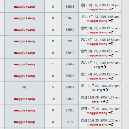
週日 3月 08, 2009 11:34 pm
maggie tsang
0
33916
maggie tsang
週六 8月 23, 2008 1:05 am
maggie tsang
0
33673
maggie tsang
週六 8月 23, 2008 12:55 am
maggie tsang
0
33560
maggie tsang
週六 8月 23, 2008 12:51 am
maggie tsang
0
32918
maggie tsang
週六 8月 23, 2008 12:48 am
maggie tsang
0
32649
maggie tsang
週六 5月 31, 2008 12:58 am
maggie tsang
1
21447
Ling
週二 5月 20, 2008 12:46 am
maggie tsang
0
30518
maggie tsang
週二 12月 04, 2007 3:35 pm
NL
5
28614
siu ting
週四 11月 08, 2007 1:27 am
maggie tsang
10
41929
serena
週四 10月 25, 2007 1:53 am
maggie tsang
0
25315
maggie tsang
週四 10月 25, 2007 1:33 am
maggie tsang
0
24139
maggie tsang