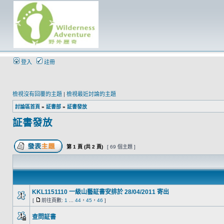
登入
註冊
檢視沒有回覆的主題
|
檢視最近討論的主題
討論區首頁
»
証書部
»
証書發放
証書發放
第
1
頁 (共
2
頁)
[ 69 個主題 ]
KKL1151110 一級山藝証書安排於 28/04/2011 寄出
[
前往頁數:
1
...
44
，
45
，
46
]
查問証書