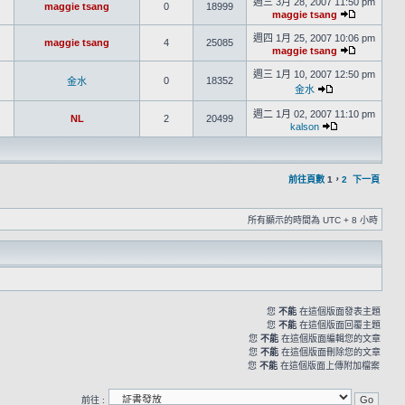
週三 3月 28, 2007 11:50 pm
maggie tsang
0
18999
maggie tsang
週四 1月 25, 2007 10:06 pm
maggie tsang
4
25085
maggie tsang
週三 1月 10, 2007 12:50 pm
0
18352
金水
金水
週二 1月 02, 2007 11:10 pm
NL
2
20499
kalson
前往頁數
1
，
2
下一頁
所有顯示的時間為 UTC + 8 小時
您
不能
在這個版面發表主題
您
不能
在這個版面回覆主題
您
不能
在這個版面編輯您的文章
您
不能
在這個版面刪除您的文章
您
不能
在這個版面上傳附加檔案
前往 :