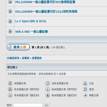
PAL1150906一級山藝証書可於30/3後領取証書
KKL1180906一級山藝証書可於13/12到旺角領取
Lv 1 Sport (MU & SCA)
06B & 06D 一級山藝証書
第
1
頁 (共
2
頁)
[ 69 個主題 ]
討論區首頁
»
証書部
»
証書發放
誰在線上
正在瀏覽這個版面的使用者：沒有註冊會員 和 5 位訪客
未閱讀文章
沒有未閱讀文章
公告
有未閱讀文章【熱門的】
無未閱讀文章【熱門的】
置頂
有未閱讀文章【鎖定的】
無未閱讀文章【鎖定的】
移動主題
搜尋: