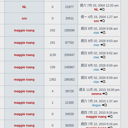
週六 7月 03, 2004 12:20 am
NL
0
21877
NL
週一 4月 19, 2004 1:27 am
sze
0
20511
sze
週日 8月 02, 2026 9:06 am
maggie tsang
242
195596
xtac
週日 8月 02, 2026 9:03 am
maggie tsang
241
87750
xtac
週日 8月 02, 2026 9:02 am
maggie tsang
1135
259347
xtac
週日 8月 02, 2026 9:00 am
maggie tsang
239
140967
xtac
週日 8月 02, 2026 8:59 am
maggie tsang
1362
186362
xtac
週五 11月 05, 2010 10:00 pm
maggie tsang
4
28728
serena
週六 7月 24, 2010 1:37 am
maggie tsang
1
21365
Angus
週四 7月 22, 2010 9:26 pm
maggie tsang
0
34539
maggie tsang
週四 7月 22, 2010 8:16 pm
maggie tsang
0
36359