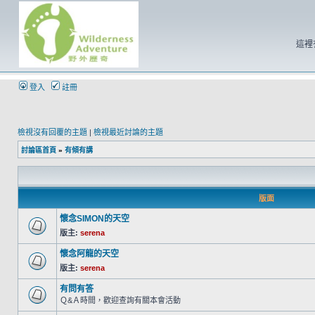
這裡
登入
註冊
檢視沒有回覆的主題
|
檢視最近討論的主題
討論區首頁
»
有傾有講
版面
懷念SIMON的天空
版主:
serena
懷念阿龍的天空
版主:
serena
有問有答
Ｑ&Ａ時間，歡迎查詢有關本會活動