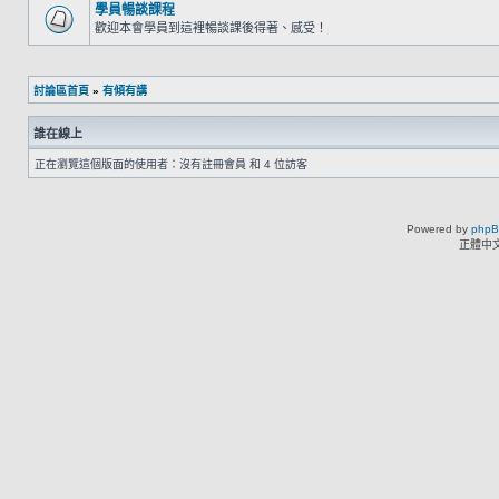
學員暢談課程
歡迎本會學員到這裡暢談課後得著、感受！
討論區首頁
»
有傾有講
誰在線上
正在瀏覽這個版面的使用者：沒有註冊會員 和 4 位訪客
Powered by
php
正體中