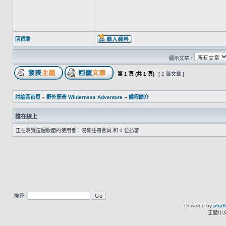
回頂端
顯示文章 :
第
1
頁 (共
1
頁)
[ 1 篇文章 ]
討論區首頁
»
野外歷奇 Wilderness Adventure
»
課程簡介
誰在線上
正在瀏覽這個版面的使用者：沒有註冊會員 和 0 位訪客
搜尋:
Powered by
php
正體中