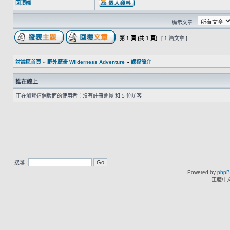
回頂端
顯示文章 :
第
1
頁 (共
1
頁)
[ 1 篇文章 ]
討論區首頁
»
野外歷奇 Wilderness Adventure
»
課程簡介
誰在線上
正在瀏覽這個版面的使用者：沒有註冊會員 和 5 位訪客
搜尋:
Powered by
php
正體中