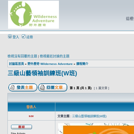
這裡
登入
註冊
檢視沒有回覆的主題
|
檢視最近討論的主題
討論區首頁
»
野外歷奇 Wilderness Adventure
»
課程簡介
三級山藝領袖訓練班(W班)
第
1
頁 (共
1
頁)
[ 1 篇文章 ]
發表人
sze
文章主題 :
三級山藝領袖訓練班(W班)
Site Admin