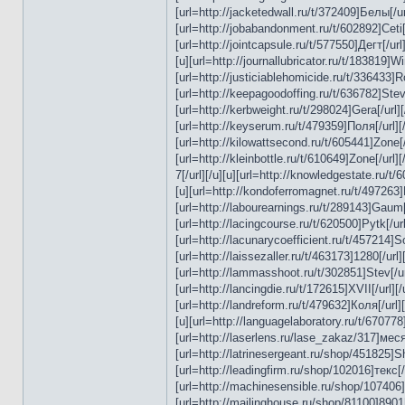
[url=http://jacketedwall.ru/t/372409]Белы[/url
[url=http://jobabandonment.ru/t/602892]Ceti[/ur
[url=http://jointcapsule.ru/t/577550]Дегт[/url]
[u][url=http://journallubricator.ru/t/183819]Wi
[url=http://justiciablehomicide.ru/t/336433]Ro
[url=http://keepagoodoffing.ru/t/636782]Stev[
[url=http://kerbweight.ru/t/298024]Gera[/url][
[url=http://keyserum.ru/t/479359]Поля[/url][/u]
[url=http://kilowattsecond.ru/t/605441]Zone[/u
[url=http://kleinbottle.ru/t/610649]Zone[/url]
7[/url][/u][u][url=http://knowledgestate.ru/t/
[u][url=http://kondoferromagnet.ru/t/497263]Вы
[url=http://labourearnings.ru/t/289143]Gaum[/u
[url=http://lacingcourse.ru/t/620500]Pytk[/url]
[url=http://lacunarycoefficient.ru/t/457214]Sof
[url=http://laissezaller.ru/t/463173]1280[/url
[url=http://lammasshoot.ru/t/302851]Stev[/url
[url=http://lancingdie.ru/t/172615]XVII[/url][
[url=http://landreform.ru/t/479632]Коля[/url][
[u][url=http://languagelaboratory.ru/t/670778]
[url=http://laserlens.ru/lase_zakaz/317]меся[/
[url=http://latrinesergeant.ru/shop/451825]Shi
[url=http://leadingfirm.ru/shop/102016]текс[/
[url=http://machinesensible.ru/shop/107406]SQ
[url=http://mailinghouse.ru/shop/81100]8901[