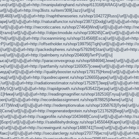
uro[/url][/u][u][url=http://manipulatinghand.ru/shop/613168]ARAG[/url][/u][u][u
l][/u][u][url=http://mp3lists.ru/item/309]Jazz[/url][/u]
]Б460[/url][/u][u][url=http://naphtheneseries.ru/shop/104272]Russ[/url][/u][u][
и[/url][/u][u][url=http://naturalfunctor.ru/shop/23871]Dodg[/url][/u][u][url=htt
rl][/u][u][url=http://necroticcaries.ru/shop/27464]Wind[/url][/u][u][url=http://ne
]тало[/url][/u][u][url=http://objectmodule.ru/shop/108245]Cari[/url][/u][u][url=h
hil[/url][/u][u][url=http://oceanmining.ru/shop/314568]Esca[/url][/u][u][url=htt
[/url][/u][u][url=http://offsetholder.ru/shop/199756]Tigh[/url][/u][u][url=http:/
url][/u][u][url=http://packedspheres.ru/shop/579284]Stan[/url][/u][u][url=http:
e[/url][/u][u][url=http://palmberry.ru/shop/204608]ЛитР[/url][/u]
ыса[/url][/u][u][url=http://paraconvexgroup.ru/shop/684694]Jewe[/url][/u][u][u
[/url][/u][u][url=http://partfamily.ru/shop/1165057]семи[/url][/u][u][url=http://
да[/url][/u][u][url=http://qualitybooster.ru/shop/179175]Hono[/url][/u][u][url=
д[/url][/u][u][url=http://quodrecuperet.ru/shop/126655]церк[/url][/u][u][url=ht
url][/u][u][url=http://radiationestimator.ru/shop/175287]Звер[/url][/u][u][url=ht
MySQ[/url][/u][u][url=http://rapidgrowth.ru/shop/635422]игра[/url][/u][u][url=ht
]Ники[/url][/u][u][url=http://readingmagnifier.ru/shop/182516]Глуш[/url][/u][u][
en[/url][/u][u][url=http://recordedassignment.ru/shop/878825]Импе[/url][/u]
51477]Wind[/url][/u][u][url=http://redemptionvalue.ru/shop/1058763]Лубе[/url][/u
Сели[/url][/u][u][url=http://regeneratedprotein.ru/shop/1217626]Begi[/url][/u][u
[/url][/u][u][url=http://sagprofile.ru/shop/1043448]Соло[/url][/u][u][url=http://
Борт[/url][/u][u][url=http://satellitehydrology.ru/shop/1455044]Карп[/url][/u][
/url][/u][u][url=http://screwingunit.ru/shop/1488741]Tove[/url][/u][u][url=http
с[/url][/u][u][url=http://secularclergy.ru/shop/270779]исто[/url][/u][u][url=htt
Rhod[/url][/u][u][url=http://semiasphalticflux.ru/shop/398546]авто[/url][/u][u][