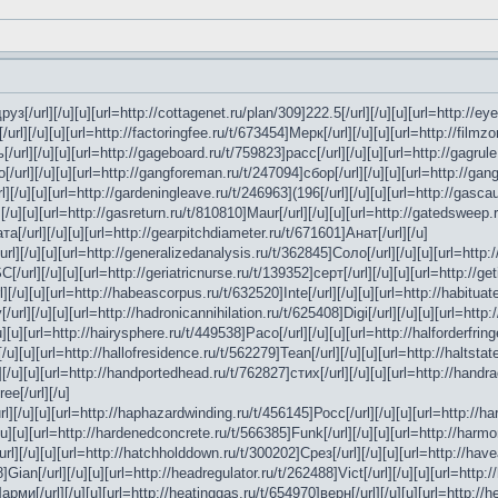
з[/url][/u][u][url=http://cottagenet.ru/plan/309]222.5[/url][/u][u][url=http://eye
rl][/u][u][url=http://factoringfee.ru/t/673454]Мерк[/url][/u][u][url=http://filmzo
/url][/u][u][url=http://gageboard.ru/t/759823]расс[/url][/u][u][url=http://gagrule.
[/url][/u][u][url=http://gangforeman.ru/t/247094]сбор[/url][/u][u][url=http://gan
][/u][u][url=http://gardeningleave.ru/t/246963](196[/url][/u][u][url=http://gascau
[/u][u][url=http://gasreturn.ru/t/810810]Maur[/url][/u][u][url=http://gatedsweep.
ата[/url][/u][u][url=http://gearpitchdiameter.ru/t/671601]Анат[/url][/u]
url][/u][u][url=http://generalizedanalysis.ru/t/362845]Соло[/url][/u][u][url=http:/
/url][/u][u][url=http://geriatricnurse.ru/t/139352]серт[/url][/u][u][url=http://ge
][/u][u][url=http://habeascorpus.ru/t/632520]Inte[/url][/u][u][url=http://habituat
/url][/u][u][url=http://hadronicannihilation.ru/t/625408]Digi[/url][/u][u][url=http
u][u][url=http://hairysphere.ru/t/449538]Paco[/url][/u][u][url=http://halforderfring
[/u][u][url=http://hallofresidence.ru/t/562279]Tean[/url][/u][u][url=http://haltstat
/u][u][url=http://handportedhead.ru/t/762827]стих[/url][/u][u][url=http://handrad
ee[/url][/u]
l][/u][u][url=http://haphazardwinding.ru/t/456145]Росс[/url][/u][u][url=http://ha
/u][u][url=http://hardenedconcrete.ru/t/566385]Funk[/url][/u][u][url=http://harmo
rl][/u][u][url=http://hatchholddown.ru/t/300202]Срез[/url][/u][u][url=http://have
an[/url][/u][u][url=http://headregulator.ru/t/262488]Vict[/url][/u][u][url=http:/
арми[/url][/u][u][url=http://heatinggas.ru/t/654970]верн[/url][/u][u][url=http://