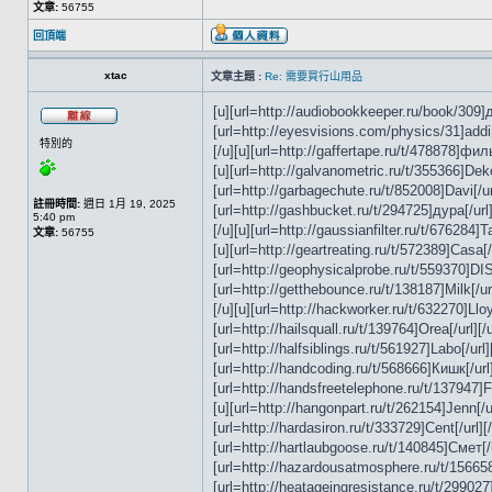
文章:
56755
回頂端
xtac
文章主題 :
Re: 需要買行山用品
[u][url=http://audiobookkeeper.ru/book/309]дру
[url=http://eyesvisions.com/physics/31]addi[/u
特別的
[/u][u][url=http://gaffertape.ru/t/478878]филь[
[u][url=http://galvanometric.ru/t/355366]Deko
[url=http://garbagechute.ru/t/852008]Davi[/url
註冊時間:
週日 1月 19, 2025
[url=http://gashbucket.ru/t/294725]дура[/url]
5:40 pm
[/u][u][url=http://gaussianfilter.ru/t/676284]Т
文章:
56755
[u][url=http://geartreating.ru/t/572389]Casa[/
[url=http://geophysicalprobe.ru/t/559370]DISC[
[url=http://getthebounce.ru/t/138187]Milk[/url
[/u][u][url=http://hackworker.ru/t/632270]Lloy[
[url=http://hailsquall.ru/t/139764]Orea[/url][/
[url=http://halfsiblings.ru/t/561927]Labo[/url]
[url=http://handcoding.ru/t/568666]Кишк[/url][
[url=http://handsfreetelephone.ru/t/137947]Fr
[u][url=http://hangonpart.ru/t/262154]Jenn[/ur
[url=http://hardasiron.ru/t/333729]Cent[/url][
[url=http://hartlaubgoose.ru/t/140845]Смет[/u
[url=http://hazardousatmosphere.ru/t/156658]Gi
[url=http://heatageingresistance.ru/t/299027]