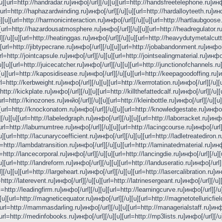
u][url=http://handradar.ru]инфо[/url][/u][u][url=http://handsfreetelephone.ru]инф
[url=http://haphazardwinding.ru]инфо[/url][/u][u][url=http://hardalloyteeth.ru]инф
][u][url=http://harmonicinteraction.ru]инфо[/url][/u][u][url=http://hartlaubgoose
[url=http://hazardousatmosphere.ru]инфо[/url][/u][u][url=http://headregulator.ru]
[/u][u][url=http://heatinggas.ru]инфо[/url][/u][u][url=http://heavydutymetalcutti
[url=http://jibtypecrane.ru]инфо[/url][/u][u][url=http://jobabandonment.ru]инфо[/u
rl=http://jointcapsule.ru]инфо[/url][/u][u][url=http://jointsealingmaterial.ru]инфо[
/u][u][url=http://juicecatcher.ru]инфо[/url][/u][u][url=http://junctionofchannels.ru
][u][url=http://kaposidisease.ru]инфо[/url][/u][u][url=http://keepagoodoffing.ru]
url=http://kerbweight.ru]инфо[/url][/u][u][url=http://kerrrotation.ru]инфо[/url][/
ttp://kickplate.ru]инфо[/url][/u][u][url=http://killthefattedcalf.ru]инфо[/url][/u]
rl=http://kinozones.ru]инйо[/url][/u][u][url=http://kleinbottle.ru]инфо[/url][/u][u]
][url=http://knockonatom.ru]инфо[/url][/u][u][url=http://knowledgestate.ru]инфо[
/u][u][url=http://labeledgraph.ru]инфо[/url][/u][u][url=http://laborracket.ru]инфо
url=http://laburnumtree.ru]инфо[/url][/u][u][url=http://lacingcourse.ru]инфо[/url][
u][url=http://lacunarycoefficient.ru]инфо[/url][/u][u][url=http://ladletreatediron.r
url=http://lambdatransition.ru]инфо[/url][/u][u][url=http://laminatedmaterial.ru]ин
=http://lancecorporal.ru]инфо[/url][/u][u][url=http://lancingdie.ru]инфо[/url][/u][
][url=http://landreform.ru]инфо[/url][/u][u][url=http://landuseratio.ru]инфо[/url]
[/u][u][url=http://largeheart.ru]инфо[/url][/u][u][url=http://lasercalibration.ru]ин
=http://laterevent.ru]инфо[/url][/u][u][url=http://latrinesergeant.ru]инфо[/url][/u]
l=http://leadingfirm.ru]инфо[/url][/u][u][url=http://learningcurve.ru]инфо[/url][/u
u][url=http://magneticequator.ru]инфо[/url][/u][u][url=http://magnetotelluricfiel
[url=http://mammasdarling.ru]инфо[/url][/u][u][url=http://managerialstaff.ru]инфо
url=http://medinfobooks.ru]инфо[/url][/u][u][url=http://mp3lists.ru]инфо[/url][/u