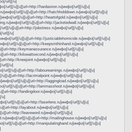
о[/url][/u]
о[/url][/u][u][url=http://hardasiron.ru]инфо[/url][/u][u]
.ru]инфо[/url][/u][u][url=http://hatchholddown.ru]инфо[/url][/u][u]
инфо[/url][/u][u][url=http://heartofgold.ru]инфо[/url][/u][u]
ng.ru]инфо[/url][/u][u][url=http://jacketedwall.ru]инфо[/url][/u][u]
rl][/u][u][url=http://jobstress.ru]инфо[/url][/u][u]
/url][/u]
]инфо[/url][/u][u][url=http://justiciablehomicide.ru]инфо[/url][/u][u]
инфо[/url][/u][u][url=http://keepsmthinhand.ru]инфо[/url][/u][u]
u][u][url=http://keymanassurance.ru]инфо[/url][/u][u]
[u][url=http://kilowattsecond.ru]инфо[/url][/u][u]
[url=http://kneejoint.ru]инфо[/url][/u][u]
/url][/u]
[/url][/u][u][url=http://labourearnings.ru]инфо[/url][/u][u]
/u][u][url=http://lacrimalpoint.ru]инфо[/url][/u][u]
u]инфо[/url][/u][u][url=http://laggingload.ru]инфо[/url][/u][u]
фо[/url][/u][u][url=http://lammasshoot.ru]инфо[/url][/u][u]
u][url=http://landingdoor.ru]инфо[/url][/u][u]
[/u]
фо[/url][/u][u][url=http://laserlens.ru]инфо[/url][/u][u]
[u][url=http://layabout.ru]инфо[/url][/u][u]
][u][url=http://leaveword.ru]инфо[/url][/u][u]
d.ru]инфо[/url][/u][u][url=http://mailinghouse.ru]инфо[/url][/u][u]
[/url][/u][u][url=http://manipulatinghand.ru]инфо[/url][/u][u]
]