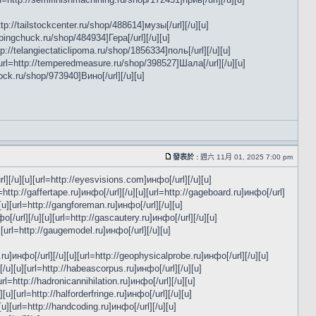
ttp://tailstockcenter.ru/shop/488614]музы[/url][/u][u]
ppingchuck.ru/shop/484934]Гера[/url][/u][u]
tp://telangiectaticlipoma.ru/shop/1856334]поль[/url][/u][u]
][url=http://temperedmeasure.ru/shop/398527]Шала[/url][/u][u]
crock.ru/shop/973940]Вино[/url][/u][u]
發表於 :
週六 11月 01, 2025 7:00 pm
rl][/u][u][url=http://eyesvisions.com]инфо[/url][/u][u]
l=http://gaffertape.ru]инфо[/url][/u][u][url=http://gageboard.ru]инфо[/url]
][u][url=http://gangforeman.ru]инфо[/url][/u][u]
[/url][/u][u][url=http://gascautery.ru]инфо[/url][/u][u]
][url=http://gaugemodel.ru]инфо[/url][/u][u]
s.ru]инфо[/url][/u][u][url=http://geophysicalprobe.ru]инфо[/url][/u][u]
][/u][u][url=http://habeascorpus.ru]инфо[/url][/u][u]
url=http://hadronicannihilation.ru]инфо[/url][/u][u]
[u][url=http://halforderfringe.ru]инфо[/url][/u][u]
][u][url=http://handcoding.ru]инфо[/url][/u][u]