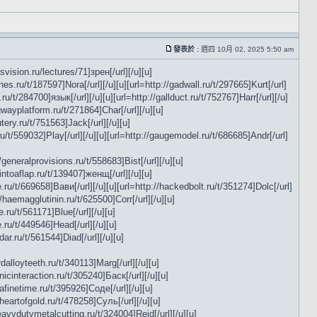
發表於 :
週四 10月 02, 2025 5:50 am
svision.ru/lectures/71]зрен[/url][/u][u]
nes.ru/t/187597]Nora[/url][/u][u][url=http://gadwall.ru/t/297665]Kurt[/url]
ru/t/284700]язык[/url][/u][u][url=http://gallduct.ru/t/752767]Harr[/url][/u]
gwayplatform.ru/t/271864]Char[/url][/u][u]
tery.ru/t/751563]Jack[/url][/u][u]
ru/t/559032]Play[/url][/u][u][url=http://gaugemodel.ru/t/686685]Andr[/url]
/generalprovisions.ru/t/558683]Bist[/url][/u][u]
tintoaflap.ru/t/139407]женщ[/url][/u][u]
e.ru/t/669658]Вави[/url][/u][u][url=http://hackedbolt.ru/t/351274]Dolc[/url]
://haemagglutinin.ru/t/625500]Corr[/url][/u][u]
e.ru/t/561171]Blue[/url][/u][u]
e.ru/t/449546]Head[/url][/u][u]
ar.ru/t/561544]Diad[/url][/u][u]
rdalloyteeth.ru/t/340113]Marg[/url][/u][u]
nicinteraction.ru/t/305240]Баск[/url][/u][u]
afinetime.ru/t/395926]Соде[/url][/u][u]
/heartofgold.ru/t/478258]Суль[/url][/u][u]
heavydutymetalcutting.ru/t/324004]Reid[/url][/u][u]