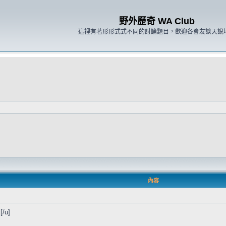
野外歷奇 WA Club
這裡有著形形式式不同的討論題目，歡迎各會友談天說
內容
[/u]