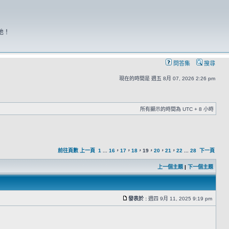
地！
問答集
搜尋
現在的時間是 週五 8月 07, 2026 2:26 pm
所有顯示的時間為 UTC + 8 小時
前往頁數
上一頁
1
...
16
，
17
，
18
，
19
，
20
，
21
，
22
...
28
下一頁
上一個主題
|
下一個主題
發表於 :
週四 9月 11, 2025 9:19 pm