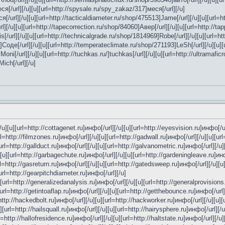
ся[/url][/u][u][url=http://spysale.ru/spy_zakaz/317]меся[/url][/u]
[/url][/u][u][url=http://tacticaldiameter.ru/shop/475513]Jame[/url][/u][u][url=h
][/u][u][url=http://tapecorrection.ru/shop/84060]Авер[/url][/u][u][url=http://ta
[/url][/u][u][url=http://technicalgrade.ru/shop/1814969]Robe[/url][/u][u][url=ht
Соде[/url][/u][u][url=http://temperateclimate.ru/shop/271193]LeSh[/url][/u][u
oni[/url][/u][u][url=http://tuchkas.ru/]tuchkas[/url][/u][u][url=http://ultramafi
Mich[/url][/u]
u][u][url=http://cottagenet.ru]инфо[/url][/u][u][url=http://eyesvision.ru]инфо[/u
rl=http://filmzones.ru]инфо[/url][/u][u][url=http://gadwall.ru]инфо[/url][/u][u][ur
[url=http://gallduct.ru]инфо[/url][/u][u][url=http://galvanometric.ru]инфо[/url][/u
u][url=http://garbagechute.ru]инфо[/url][/u][u][url=http://gardeningleave.ru]инфо
l=http://gasreturn.ru]инфо[/url][/u][u][url=http://gatedsweep.ru]инфо[/url][/u][u
[url=http://gearpitchdiameter.ru]инфо[/url][/u]
u][url=http://generalizedanalysis.ru]инфо[/url][/u][u][url=http://generalprovision
][url=http://getintoaflap.ru]инфо[/url][/u][u][url=http://getthebounce.ru]инфо[/url
=http://hackedbolt.ru]инфо[/url][/u][u][url=http://hackworker.ru]инфо[/url][/u][u][
[url=http://hailsquall.ru]инфо[/url][/u][u][url=http://hairysphere.ru]инфо[/url][/u]
rl=http://hallofresidence.ru]инфо[/url][/u][u][url=http://haltstate.ru]инфо[/url][/u