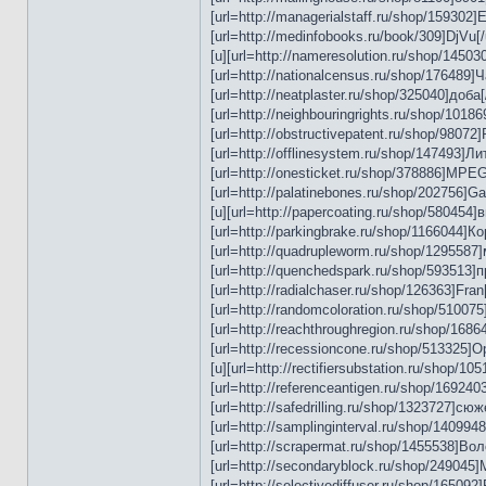
[url=http://managerialstaff.ru/shop/159302]E
[url=http://medinfobooks.ru/book/309]DjVu[/ur
[u][url=http://nameresolution.ru/shop/145030
[url=http://nationalcensus.ru/shop/176489]Чар
[url=http://neatplaster.ru/shop/325040]доба[/u
[url=http://neighbouringrights.ru/shop/101869
[url=http://obstructivepatent.ru/shop/98072]P
[url=http://offlinesystem.ru/shop/147493]ЛитР
[url=http://onesticket.ru/shop/378886]MPEG[/
[url=http://palatinebones.ru/shop/202756]Gav
[u][url=http://papercoating.ru/shop/580454]в
[url=http://parkingbrake.ru/shop/1166044]Корн
[url=http://quadrupleworm.ru/shop/1295587]ме
[url=http://quenchedspark.ru/shop/593513]пре
[url=http://radialchaser.ru/shop/126363]Fran[/
[url=http://randomcoloration.ru/shop/510075]
[url=http://reachthroughregion.ru/shop/168641
[url=http://recessioncone.ru/shop/513325]Op
[u][url=http://rectifiersubstation.ru/shop/10
[url=http://referenceantigen.ru/shop/1692403]
[url=http://safedrilling.ru/shop/1323727]сюже
[url=http://samplinginterval.ru/shop/1409948]
[url=http://scrapermat.ru/shop/1455538]Воло[
[url=http://secondaryblock.ru/shop/249045]Мак
[url=http://selectivediffuser.ru/shop/165092]