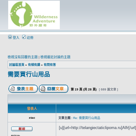
登入
註冊
檢視沒有回覆的主題
|
檢視最近討論的主題
討論區首頁
»
有傾有講
»
有問有答
需要買行山用品
第
19
頁 (共
28
頁)
[ 689 篇文章 ]
發表人
xtac
文章主題 :
Re: 需要買行山用品
[u][url=http://telangiectaticlipoma.ru]Alfr[/url]