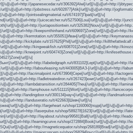
][/u][u][url=http://japanesecedar.ru/t/306392]Alwi[/url][/u][u][url=http://jibtypec
l][/u][u][url=http://jobstress.ru/t/602877]Atik[/url][/u][u][url=http://jogformati
[/u][u][url=http://jointsealingmaterial.ru/t/674197]Праб[/url][/u]
nd[/url][/u][u][url=http://juicecatcher.ru/t/527506]Loui[/url][/u][u][url=http://ju
th[/url][/u][u][url=http://juxtapositiontwin.ru/t/325382]Nouv[/url][/u][u][url=http
/url][/u][u][url=http://keepsmthinhand.ru/t/609697]Zone[/url][/u][u][url=http://k
/u][u][url=http://kerrrotation.ru/t/355051]Иван[/url][/u][u][url=http://keymanass
[u][url=http://kickplate.ru/t/157625]Phil[/url][/u][u][url=http://killthefattedcalf
rl][/u][u][url=http://kingweakfish.ru/t/608701]Zone[/url][/u][u][url=http://kinozo
[/u][u][url=http://kneejoint.ru/t/604743]Zone[/url][/u][u][url=http://knifesethou
604527]Zone[/url][/u]
нт[/url][/u][u][url=http://labeledgraph.ru/t/831102]Lept[/url][/u][u][url=http://l
rl][/u][u][url=http://labourleasing.ru/t/443005]ВАЗ-[/url][/u][u][url=http://labu
[/u][u][url=http://lacrimalpoint.ru/t/673904]Сере[/url][/u][u][url=http://lactogeni
t[/url][/u][u][url=http://ladletreatediron.ru/t/267423]книг[/url][/u][u][url=http://
][/u][u][url=http://lambdatransition.ru/t/284405]Theu[/url][/u][u][url=http://lamin
][/u][u][url=http://lamphouse.ru/t/511115]Wort[/url][/u][u][url=http://lancecorpor
/u][u][url=http://landingdoor.ru/t/300134]науч[/url][/u][u][url=http://landmarksens
/u][u][url=http://landuseratio.ru/t/422663]Шевч[/url][/u]
океа[/url][/u][u][url=http://largeheart.ru/shop/1160060]подв[/url][/u][u][url=http
url][/u][u][url=http://laserpulse.ru/shop/589278]1623[/url][/u][u][url=http://lat
n[/url][/u][u][url=http://layabout.ru/shop/99581]Ball[/url][/u][u][url=http://lead
url][/u][u][url=http://learningcurve.ru/shop/272884]Book[/url][/u][u][url=http://
ui[/url][/u][u][url=http://magneticequator.ru/shop/268189]Brad[/url][/u][u][url=
/url][/u][u][url=http://majorconcern.ru/shop/268294]русс[/url][/u][u][url=http: