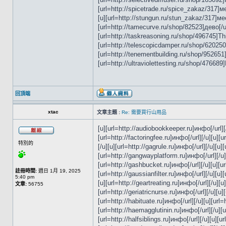
[url=http://spicetrade.ru/spice_zakaz/317]ме
[u][url=http://stungun.ru/stun_zakaz/317]меся
[url=http://tamecurve.ru/shop/82523]дево[/url
[url=http://taskreasoning.ru/shop/496745]This
[url=http://telescopicdamper.ru/shop/620250]
[url=http://tenementbuilding.ru/shop/952651]M
[url=http://ultraviolettesting.ru/shop/476689]
回頂端
xtac
文章主題 :
Re: 需要買行山用品
[u][url=http://audiobookkeeper.ru]инфо[/url][/
[url=http://factoringfee.ru]инфо[/url][/u][u][u
特別的
[/u][u][url=http://gagrule.ru]инфо[/url][/u][u]
[url=http://gangwayplatform.ru]инфо[/url][/u][
[url=http://gashbucket.ru]инфо[/url][/u][u][ur
註冊時間:
週日 1月 19, 2025
[url=http://gaussianfilter.ru]инфо[/url][/u][u]
5:40 pm
[u][url=http://geartreating.ru]инфо[/url][/u][
文章:
56755
[url=http://geriatricnurse.ru]инфо[/url][/u][u
[url=http://habituate.ru]инфо[/url][/u][u][url
[url=http://haemagglutinin.ru]инфо[/url][/u][u]
[url=http://halfsiblings.ru]инфо[/url][/u][u][u