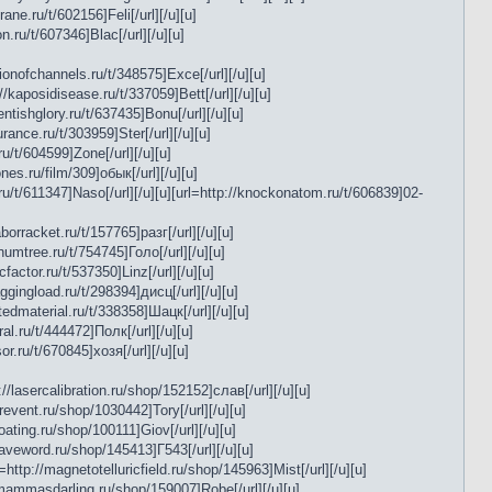
rane.ru/t/602156]Feli[/url][/u][u]
on.ru/t/607346]Blac[/url][/u][u]
nctionofchannels.ru/t/348575]Exce[/url][/u][u]
://kaposidisease.ru/t/337059]Bett[/url][/u][u]
entishglory.ru/t/637435]Bonu[/url][/u][u]
urance.ru/t/303959]Ster[/url][/u][u]
.ru/t/604599]Zone[/url][/u][u]
nes.ru/film/309]обык[/url][/u][u]
se.ru/t/611347]Naso[/url][/u][u][url=http://knockonatom.ru/t/606839]02-
aborracket.ru/t/157765]разг[/url][/u][u]
rnumtree.ru/t/754745]Голо[/url][/u][u]
cfactor.ru/t/537350]Linz[/url][/u][u]
laggingload.ru/t/298394]дисц[/url][/u][u]
atedmaterial.ru/t/338358]Шацк[/url][/u][u]
al.ru/t/444472]Полк[/url][/u][u]
or.ru/t/670845]хозя[/url][/u][u]
://lasercalibration.ru/shop/152152]слав[/url][/u][u]
erevent.ru/shop/1030442]Tory[/url][/u][u]
coating.ru/shop/100111]Giov[/url][/u][u]
leaveword.ru/shop/145413]Г543[/url][/u][u]
http://magnetotelluricfield.ru/shop/145963]Mist[/url][/u][u]
//mammasdarling.ru/shop/159007]Robe[/url][/u][u]