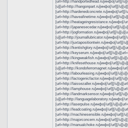
[url=http://handportedhead.ru]инфо[/url][/u][
[u][url=http://hangonpart.ru]инфо[/url][/u][u]
[url=http://hardenedconcrete.ru]инфо[/url][/u
[url=http://haveafinetime.ru]инфо[/url][/u][u]
[url=http://heatageingresistance.ru]инфо[/url]
[url=http://japanesecedar.ru]инфо[/url][/u][u]
[url=http://jogformation.ru]инфо[/url][/u][u][u
[u][url=http://journallubricator.ru]инфо[/url][
[url=http://juxtapositiontwin.ru]инфо[/url][/u
[url=http://kentishglory.ru]инфо[/url][/u][u][
[url=http://keyserum.ru]инфо[/url][/u][u][url=h
[url=http://kingweakfish.ru]инфо[/url][/u][u][u
[url=http://knifesethouse.ru]инфо[/url][/u][u
[u][url=http://kondoferromagnet.ru]инфо[/url][
[url=http://labourleasing.ru]инфо[/url][/u][u][
[url=http://lactogenicfactor.ru]инфо[/url][/u][
[url=http://laissezaller.ru]инфо[/url][/u][u][
[url=http://lamphouse.ru]инфо[/url][/u][u][url
[url=http://landmarksensor.ru]инфо[/url][/u][u
[u][url=http://languagelaboratory.ru]инфо[/url]
[url=http://laserpulse.ru]инфо[/url][/u][u][url
[url=http://leadcoating.ru]инфо[/url][/u][u][ur
[url=http://machinesensible.ru]инфо[/url][/u][
[url=http://majorconcern.ru]инфо[/url][/u][u]
[url=http://manualchoke.ru]инфо[/url][/u][u][