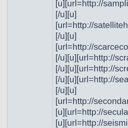
[u][url=http://samp
[/u][u]
[url=http://satelli
[/u][u]
[url=http://scarce
[/u][u][url=http://
[/u][u][url=http://
[/u][u][url=http://
[/u][u]
[url=http://seconda
[u][url=http://secu
[u][url=http://seism