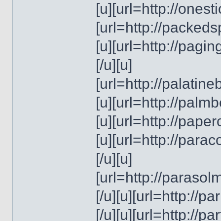
[u][url=http://onest
[url=http://packeds
[u][url=http://pagi
[/u][u]
[url=http://palatin
[u][url=http://palm
[u][url=http://pape
[u][url=http://par
[/u][u]
[url=http://paraso
[/u][u][url=http://
[/u][u][url=http://p