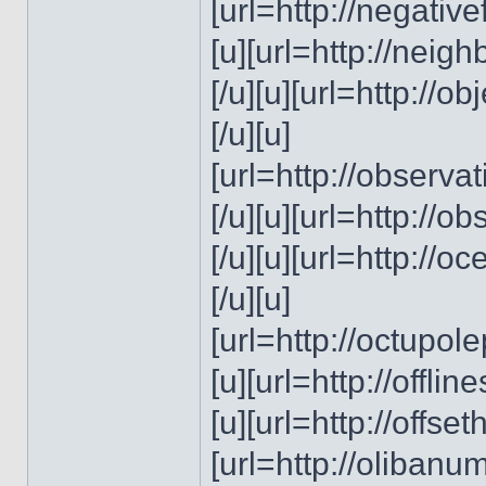
[url=http://negative
[u][url=http://neig
[/u][u][url=http://
[/u][u]
[url=http://observ
[/u][u][url=http://o
[/u][u][url=http://
[/u][u]
[url=http://octupol
[u][url=http://offl
[u][url=http://offse
[url=http://olibanu