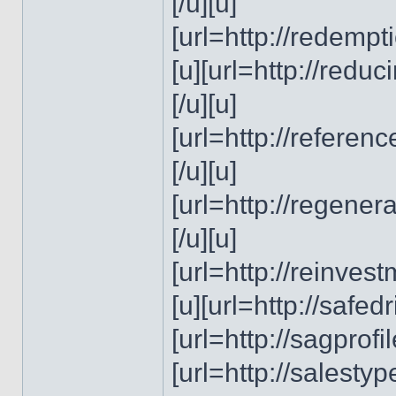
[/u][u]
[url=http://redempt
[u][url=http://redu
[/u][u]
[url=http://refere
[/u][u]
[url=http://regene
[/u][u]
[url=http://reinves
[u][url=http://safed
[url=http://sagprofi
[url=http://salesty