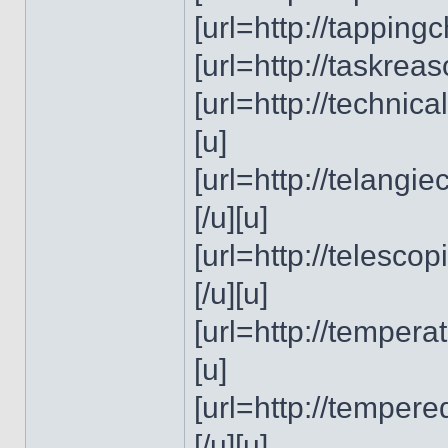
[url=http://tapping
[url=http://taskrea
[url=http://technic
[u]
[url=http://telangi
[/u][u]
[url=http://telesc
[/u][u]
[url=http://tempera
[u]
[url=http://temper
[/u][u]