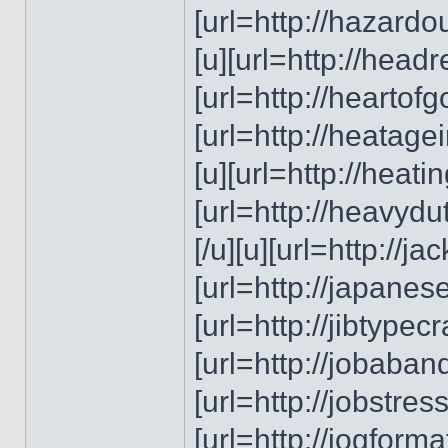
[url=http://hazardo
[u][url=http://headr
[url=http://heartofg
[url=http://heatage
[u][url=http://heati
[url=http://heavydu
[/u][u][url=http://ja
[url=http://japanes
[url=http://jibtypec
[url=http://jobaban
[url=http://jobstres
[url=http://jogforma