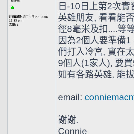
新仔級
日-10日上第2次
英雄朋友, 看看能否
註冊時間:
週三 9月 27, 2006
11:35 pm
文章:
1
徑8毫米及扣....等
因為2個人要準備1 
們打入冷宮, 實在
9個人(1家人), 要買
如有各路英雄, 能拔
email:
conniemac
謝謝.
Connie