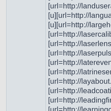
[url=http://landuser
[u][url=http://lang
[u][url=http://large
[url=http://lasercal
[url=http://laserle
[url=http://laserpul
[url=http://latereve
[url=http://latrines
[url=http://layabout
[url=http://leadcoat
[url=http://leadingf
[url=http://learnin