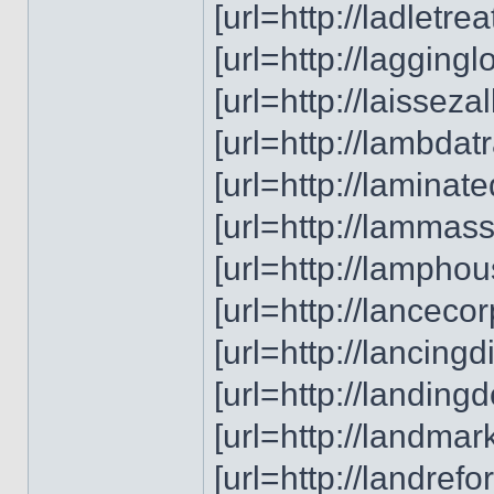
[url=http://ladletrea
[url=http://lagginglo
[url=http://laissezal
[url=http://lambdatr
[url=http://laminate
[url=http://lammass
[url=http://lamphou
[url=http://lancecor
[url=http://lancingd
[url=http://landingd
[url=http://landmark
[url=http://landrefo