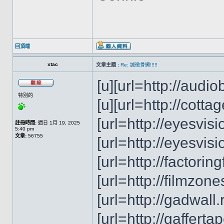
回頂端
xtac
文章主題 :
Re: 誠徵骨繩!!!!!
[u][url=http://audi
特別的
[u][url=http://cotta
[url=http://eyesvisi
註冊時間:
週日 1月 19, 2025
5:40 pm
文章:
56755
[url=http://eyesvis
[url=http://factorin
[url=http://filmzone
[url=http://gadwall.
[url=http://gafferta