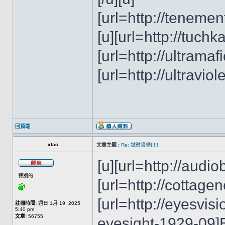
[url=http://tenemen
[u][url=http://tuchka
[url=http://ultrama
[url=http://ultravio
回頂端
xtac
文章主題 :
Re: 誠徵骨繩!!!!!
[u][url=http://audi
特別的
[url=http://cottagen
[url=http://eyesvis
註冊時間:
週日 1月 19, 2025
5:40 pm
文章:
56755
eyesight-1929-09]Bet