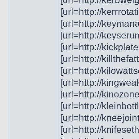
[url=http://kerrrotat
[url=http://keymana
[url=http://keyserum
[url=http://kickplat
[url=http://killthefa
[url=http://kilowatt
[url=http://kingweak
[url=http://kinozone
[url=http://kleinbott
[url=http://kneejoin
[url=http://knifeset