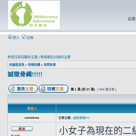
這裡
登入
註冊
檢視沒有回覆的主題
|
檢視最近討論的主題
討論區首頁
»
有傾有講
»
有問有答
誠徵骨繩!!!!!
第
1
頁 (共
37
頁)
[ 908 篇文章 ]
發表人
conniema
文章主題 :
誠徵骨繩!!!!!
小女子為現在的二級