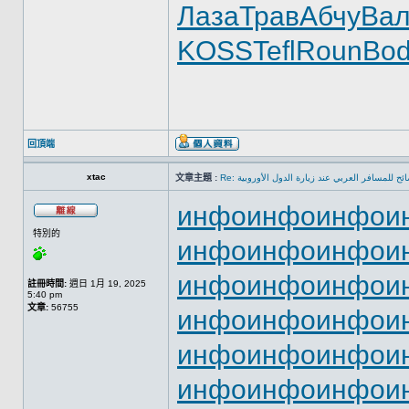
Лаза
Трав
Абчу
Вал
KOSS
Tefl
Roun
Bo
回頂端
xtac
文章主題 :
Re: ئح للمسافر العربي عند زيارة الدول الأوروبية
инфо
инфо
инфо
и
特別的
инфо
инфо
инфо
и
инфо
инфо
инфо
и
註冊時間:
週日 1月 19, 2025
5:40 pm
文章:
56755
инфо
инфо
инфо
и
инфо
инфо
инфо
и
инфо
инфо
инфо
и