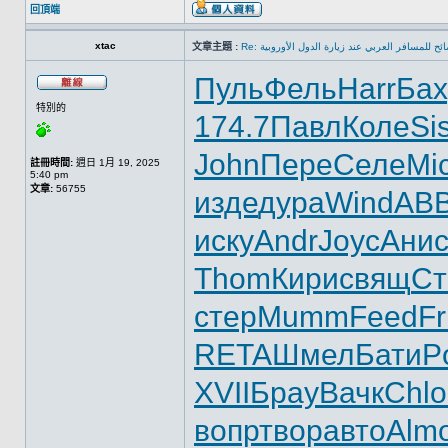
回頂端
xtac
文章主題 :
Re: ئح للمسافر العربي عند زيارة الدول الأوروبية
Пуль
Фель
Harr
Бах
特別的
174.7
Павл
Коле
Sis
John
Пере
Селе
Mi
註冊時間:
週日 1月 19, 2025
5:40 pm
文章:
56755
изде
дура
Wind
AB
иску
Andr
Joyc
Ани
Thom
Кири
свящ
Ст
стер
Mumm
Feed
Fr
RETA
Шмел
Бати
P
XVII
Брау
Вачк
Chlo
вопр
твор
авто
Alm