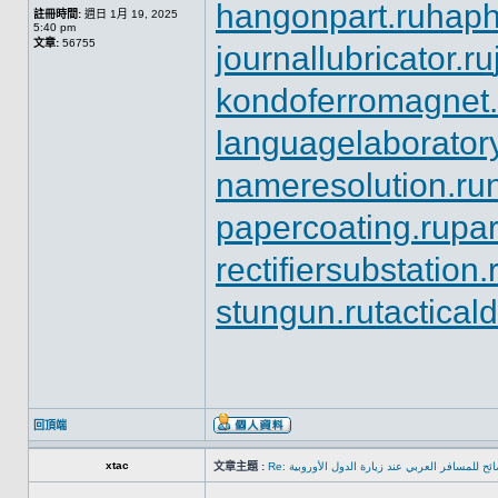
hangonpart.ru
haph
註冊時間:
週日 1月 19, 2025
5:40 pm
文章:
56755
journallubricator.ru
kondoferromagnet.
languagelaboratory
nameresolution.ru
papercoating.ru
pa
rectifiersubstation.
stungun.ru
tactical
回頂端
xtac
文章主題 :
Re: ئح للمسافر العربي عند زيارة الدول الأوروبية