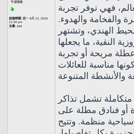
牛湖墩級
الم، فهي توفر تجربة
حرة والفخامة والهدوء
註冊時間:
週一 8月 12, 2024
11:00 pm
文章:
346
يط الهندي، وتشتهر
زية النقية، ما يجعلها
طلة مريحة أو تجربة
نها مناسبة للعائلات
تكاملة تشمل تذاكر
ة أو فنادق مطلة على
سياحية منظمة. وتتيح
جزيرة بكل تفاصيلها