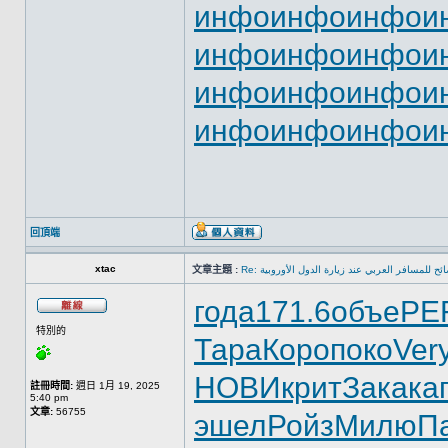
инфо
инфо
инфо
и
инфо
инфо
инфо
и
инфо
инфо
инфо
и
инфо
инфо
инфо
и
回頂端
xtac
文章主題 :
Re: ئح للمسافر العربي عند زيارة الدول الأوروبية
года
171.6
объе
PE
特別的
Тара
Коро
поко
Ver
НОВИ
крит
Зака
ка
註冊時間:
週日 1月 19, 2025
5:40 pm
文章:
56755
эшел
Ройз
Милю
П