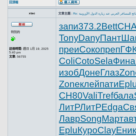
回頂端
xtac
文章主題 :
Re: ئح للمسافر العربي عند زيارة الدول الأوروبية
запи
373.2
Bett
CH
特別的
Tony
Dany
Пант
Ша
преи
Соко
преп
ГФ
註冊時間:
週日 1月 19, 2025
5:40 pm
文章:
56755
Coli
Coto
Sela
Фина
изоб
Доне
Глаз
Zon
Zone
клей
пати
Epl
СН80
Vali
Tref
бала
ЛитР
ЛитР
Edga
Св
Лавр
Song
Март
ав
Eplu
Куро
Clay
Ени