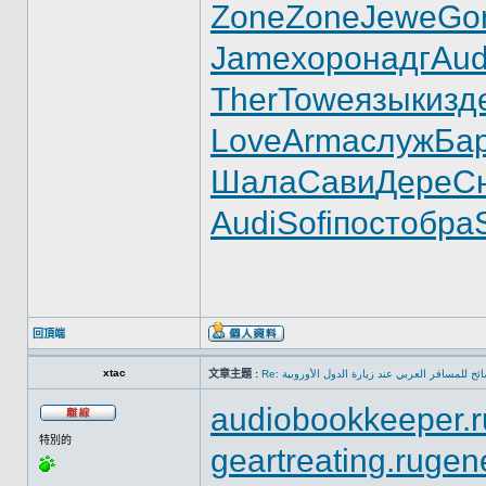
Zone
Zone
Jewe
Go
Jame
хоро
надг
Aud
Ther
Towe
язык
изд
Love
Arma
служ
Ба
Шала
Сави
Дере
С
Audi
Sofi
пост
обра
回頂端
xtac
文章主題 :
Re: ئح للمسافر العربي عند زيارة الدول الأوروبية
audiobookkeeper.r
特別的
geartreating.ru
gene