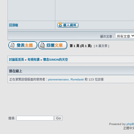
回頂端
顯示文章 :
第
1
頁 (共
1
頁)
[ 8 篇文章 ]
討論區首頁
»
有傾有講
»
懷念SIMON的天空
誰在線上
正在瀏覽這個版面的使用者：
pioneerseoseo
,
Romdastt
和 123 位訪客
搜尋:
Powered by
php
正體中