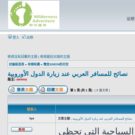
這裡
登入
註冊
檢視沒有回覆的主題
|
檢視最近討論的主題
討論區首頁
»
有傾有講
»
懷念SIMON的天空
نصائح للمسافر العربي عند زيارة الدول الأوروبية
版主:
serena
第
1
頁 (共
1
頁)
[ 8 篇文章 ]
發表人
lya
文章主題 :
نصائح للمسافر العربي عند زيارة الدول الأوروبية
لسياحية التي تحظى