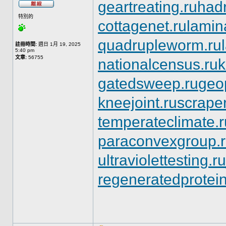
geartreating.ru
hadr
特別的
cottagenet.ru
lamin
quadrupleworm.ru
註冊時間:
週日 1月 19, 2025
5:40 pm
文章:
56755
nationalcensus.ru
k
gatedsweep.ru
geo
kneejoint.ru
scrape
temperateclimate.r
paraconvexgroup.
ultraviolettesting.ru
regeneratedprotein