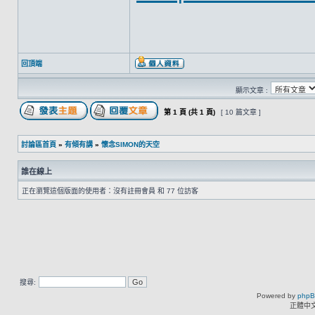
回頂端
顯示文章 :
第
1
頁 (共
1
頁)
[ 10 篇文章 ]
討論區首頁
»
有傾有講
»
懷念SIMON的天空
誰在線上
正在瀏覽這個版面的使用者：沒有註冊會員 和 77 位訪客
搜尋:
Powered by
php
正體中