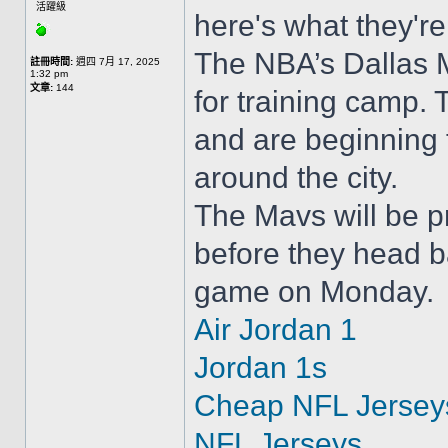
活躍級
here's what they're
The NBA’s Dallas 
註冊時間:
週四 7月 17, 2025
1:32 pm
文章:
144
for training camp. 
and are beginning t
around the city.
The Mavs will be pr
before they head ba
game on Monday.
Air Jordan 1
Jordan 1s
Cheap NFL Jersey
NFL Jerseys