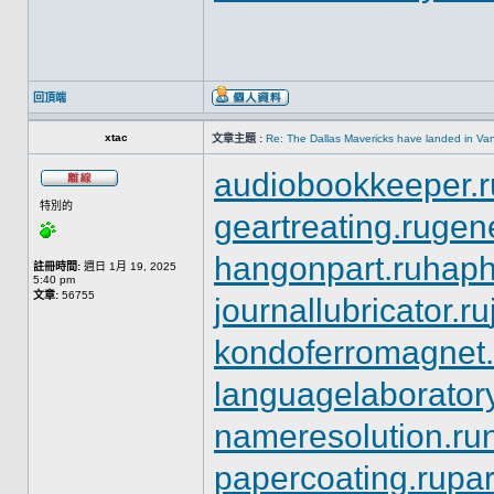
回頂端
xtac
文章主題 :
Re: The Dallas Mavericks have landed in Va
audiobookkeeper.r
特別的
geartreating.ru
gene
hangonpart.ru
haph
註冊時間:
週日 1月 19, 2025
5:40 pm
文章:
56755
journallubricator.ru
kondoferromagnet.
languagelaboratory
nameresolution.ru
papercoating.ru
pa