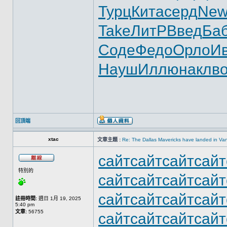
Турц
Кита
серд
New
Take
ЛитР
Введ
Ба
Соде
Федо
Орло
И
Науш
Иллю
накл
в
回頂端
xtac
文章主題 :
Re: The Dallas Mavericks have landed in Va
сайт
сайт
сайт
сайт
特別的
сайт
сайт
сайт
сайт
сайт
сайт
сайт
сайт
註冊時間:
週日 1月 19, 2025
5:40 pm
文章:
56755
сайт
сайт
сайт
сайт