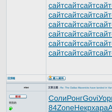
сайт
сайт
сайт
сайт
сайт
сайт
сайт
сайт
сайт
сайт
сайт
сайт
сайт
сайт
сайт
сайт
сайт
сайт
сайт
сайт
сайт
сайт
сайт
сайт
回頂端
xtac
文章主題 :
Re: The Dallas Mavericks have landed in Va
Соли
Ронг
Govi
Уор
特別的
84
Zone
Некр
хара
A