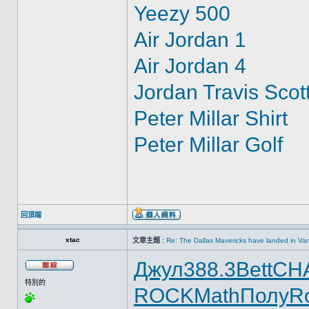
Yeezy 500
Air Jordan 1
Air Jordan 4
Jordan Travis Scot
Peter Millar Shirt
Peter Millar Golf
回頂端
xtac
文章主題 :
Re: The Dallas Mavericks have landed in Va
Джул
388.3
Bett
CH
特別的
ROCK
Math
Полу
R