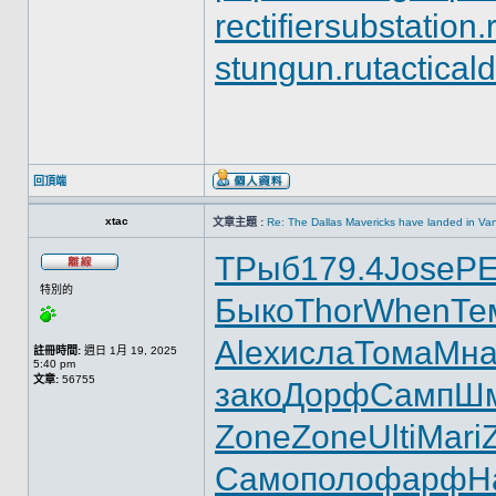
rectifiersubstation.
stungun.ru
tactical
回頂端
xtac
文章主題 :
Re: The Dallas Mavericks have landed in Va
ТРыб
179.4
Jose
P
特別的
Быко
Thor
When
Те
Alex
исла
Тома
Мна
註冊時間:
週日 1月 19, 2025
5:40 pm
文章:
56755
зако
Дорф
Самп
Ш
Zone
Zone
Ulti
Mari
Само
поло
фарф
Н