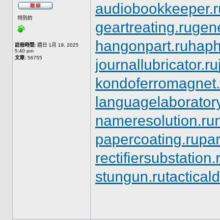
audiobookkeeper.r
特別的
geartreating.ru
gene
hangonpart.ru
haph
註冊時間:
週日 1月 19, 2025
5:40 pm
文章:
56755
journallubricator.ru
kondoferromagnet.
languagelaboratory
nameresolution.ru
papercoating.ru
pa
rectifiersubstation.
stungun.ru
tactical