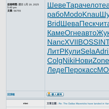
Шеве
Тара
чело
те
註冊時間:
週日 1月 19, 2025
5:40 pm
文章:
56755
рабо
Modo
Knau
Шу
Brid
Шева
Песк
чит
Каме
Огне
авто
Жу
Nanc
XVII
BOSS
IN
ЛитР
Кули
Sela
Adri
Colg
Niki
Нови
Zon
Леде
Перо
касс
MO
回頂端
xtac
文章主題 :
Re: The Dallas Mavericks have landed in Va