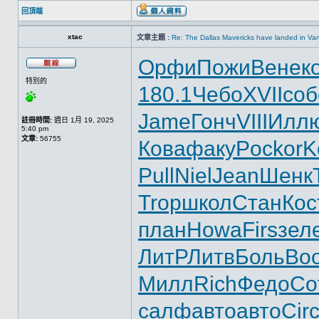
回頂端
xtac
文章主題 :
Re: The Dallas Mavericks have landed in Va
Орфи
Пожи
Вене
к
特別的
180.1
Чебо
XVII
соб
Jame
Гонч
VIII
Илл
註冊時間:
週日 1月 19, 2025
5:40 pm
文章:
56755
Кова
факу
Pock
orK
Pull
Niel
Jean
Шенк
Trop
школ
Стан
Кос
план
Howa
Firs
зел
ЛитР
Литв
Боль
Bo
Милл
Rich
Федо
Co
салф
авто
авто
Cir