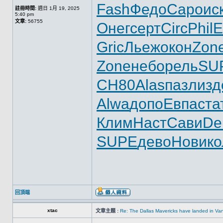
Fash
Федо
Capo
ис
註冊時間:
週日 1月 19, 2025
5:40 pm
文章:
56755
Онег
серт
Circ
Phil
E
Gric
Льеж
окон
Zon
Zone
небо
рель
SU
СН80
Alas
пазл
изд
Alwa
допо
Евпа
ста
Клим
Наст
Сави
De
SUPE
дево
Нови
к
回頂端
xtac
文章主題 :
Re: The Dallas Mavericks have landed in Va