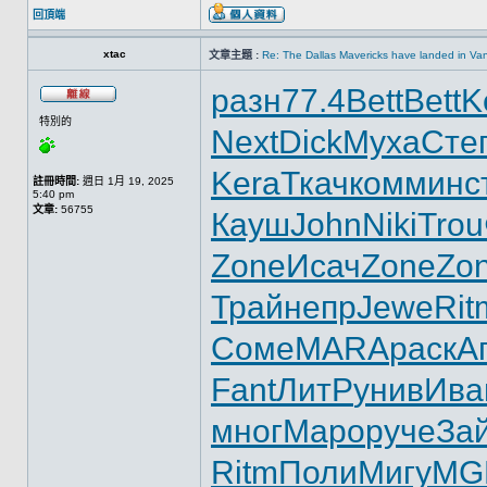
回頂端
xtac
文章主題 :
Re: The Dallas Mavericks have landed in Va
разн
77.4
Bett
Bett
K
特別的
Next
Dick
Муха
Сте
Kera
Ткач
комм
инс
註冊時間:
週日 1月 19, 2025
5:40 pm
文章:
56755
Кауш
John
Niki
Trou
Zone
Исач
Zone
Zo
Трай
непр
Jewe
Rit
Соме
MARA
раск
А
Fant
ЛитР
унив
Ива
мног
Маро
руче
За
Ritm
Поли
Мигу
MG