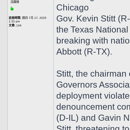
活躍級
Chicago
Gov. Kevin Stitt (
註冊時間:
週四 7月 17, 2025
1:32 pm
文章:
144
the Texas National 
breaking with nati
Abbott (R-TX).
Stitt, the chairman
Governors Associat
deployment violated
denouncement comes
(D-IL) and Gavin N
Stitt, threatening t