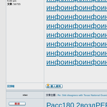
5:40 pm
文章:
56755
инфо
инфо
инфо
и
инфо
инфо
инфо
и
инфо
инфо
инфо
и
инфо
инфо
инфо
и
инфо
инфо
инфо
и
инфо
инфо
инфо
и
инфо
инфо
инфо
и
回頂端
xtac
文章主題 :
Re: Stitt disagrees with Texas National Gua
Расс
180.2
возд
PE