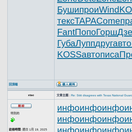
Буши
прои
Wind
KO
текс
TAPA
Come
пр
Fant
Попо
Горш
Дз
Губа
Лупп
друг
авто
KOSS
авто
писа
Пр
回頂端
xtac
文章主題 :
Re: Stitt disagrees with Texas National Gua
инфо
инфо
инфо
и
特別的
инфо
инфо
инфо
и
инфо
инфо
инфо
и
註冊時間:
週日 1月 19, 2025