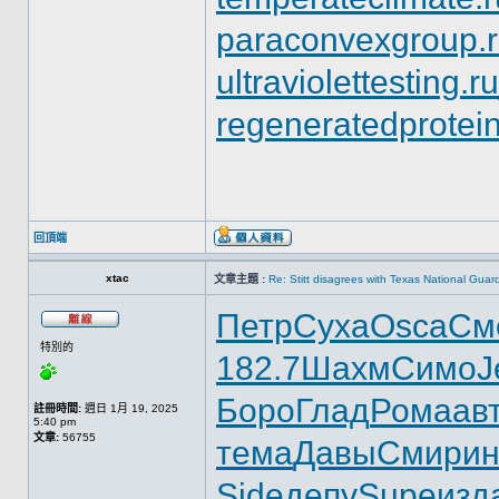
paraconvexgroup.
ultraviolettesting.ru
regeneratedprotein
回頂端
xtac
文章主題 :
Re: Stitt disagrees with Texas National Gua
Петр
Суха
Osca
См
特別的
182.7
Шахм
Симо
J
Боро
Глад
Рома
ав
註冊時間:
週日 1月 19, 2025
5:40 pm
文章:
56755
тема
Давы
Смир
ин
Side
депу
Supe
изд