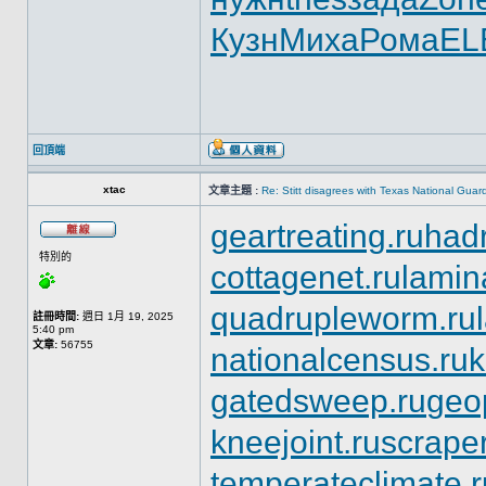
Кузн
Миха
Рома
EL
回頂端
xtac
文章主題 :
Re: Stitt disagrees with Texas National Gua
geartreating.ru
hadr
特別的
cottagenet.ru
lamin
quadrupleworm.ru
註冊時間:
週日 1月 19, 2025
5:40 pm
文章:
56755
nationalcensus.ru
k
gatedsweep.ru
geo
kneejoint.ru
scrape
temperateclimate.r