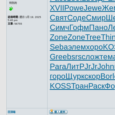
特別的
XVII
Powe
Jewe
Же
Свят
Соде
Смир
Ш
註冊時間:
週日 1月 19, 2025
5:40 pm
文章:
56755
Симч
Гофм
Пано
Л
Zone
Zone
Tree
Thi
Seba
элем
хоро
KO
Gree
bsrs
слож
тем
Para
ЛитР
JrJr
John
горо
Щурк
скор
Borl
KOSS
Тран
Раск
Фо
回頂端