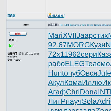
回頂端
xtac
文章主題 :
Re: Stitt disagrees with Texas National Gua
Mari
XVII
Jaap
стих
特別的
92.67
MORG
Кузн
N
72х1
1962
сери
Каз
註冊時間:
週日 1月 19, 2025
5:40 pm
文章:
56755
рабо
ELEG
Teac
мо
Hunt
опуб
Овся
Jul
Акул
Кома
Иллю
Ик
Агаф
Chri
Dona
INT
ЛитР
науч
Sela
Adri
нужн
thes
зада
Zon