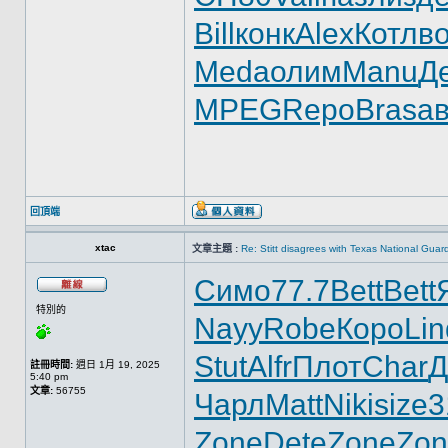
Bill
конк
Alex
Котл
в
Meda
олим
Manu
Д
MPEG
Repo
Bras
а
回頂端
xtac
文章主題 :
Re: Stitt disagrees with Texas National Gua
Симо
77.7
Bett
Bett
特別的
Nayy
Robe
Коро
Lin
Stut
Alfr
Плот
Char
Д
註冊時間:
週日 1月 19, 2025
5:40 pm
文章:
56755
Чарл
Matt
Niki
size
3
Zone
Dete
Zone
Zon