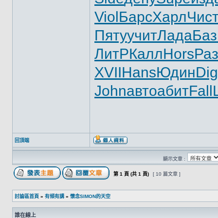
Viol
Барс
Харл
Чис
Пяту
учит
Лада
Ба
ЛитР
Калл
Hors
Ра
XVII
Hans
Юдин
Di
John
авто
абит
Fall
回頂端
顯示文章 :
第
1
頁 (共
1
頁)
[ 10 篇文章 ]
討論區首頁
»
有傾有講
»
懷念SIMON的天空
誰在線上