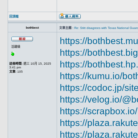
回頂端
bothbest
文章主題 :
Re: Stitt disagrees with Texas National Gua
https://bothbest.m
活躍級
https://bothbest.bi
https://bothbest.hp
註冊時間:
週三 10月 15, 2025
3:41 pm
文章:
105
https://kumu.io/bot
https://codoc.jp/sit
https://velog.io/@
https://scrapbox.io
https://plaza.rakute
https://plaza.rakut