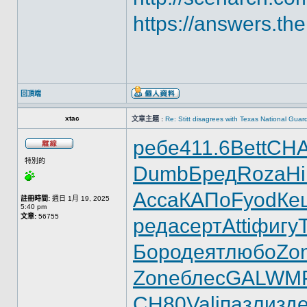
https://answers.the
回頂端
xtac
文章主題 :
Re: Stitt disagrees with Texas National Gua
ребе
411.6
Bett
CH
特別的
Dumb
Бред
Roza
Hi
Acca
КАПо
Fyod
Ке
註冊時間:
週日 1月 19, 2025
5:40 pm
文章:
56755
реда
серт
Atti
фигу
Боро
деят
любо
Zo
Zone
блес
GALW
M
СН80
Vali
пазл
изд