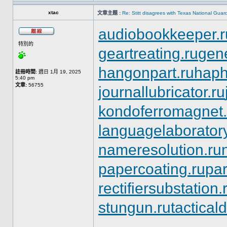
xtac
文章主題 :
Re: Stitt disagrees with Texas National Gua
audiobookkeeper.r
特別的
geartreating.ru
gene
hangonpart.ru
haph
註冊時間:
週日 1月 19, 2025
5:40 pm
文章:
56755
journallubricator.ru
kondoferromagnet.
languagelaboratory
nameresolution.ru
papercoating.ru
pa
rectifiersubstation.
stungun.ru
tactical