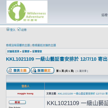
這裡
登入
註冊
檢視沒有回覆的主題
|
檢視最近討論的主題
討論區首頁
»
証書部
»
証書發放
KKL1021109 一級山藝証書安排於 12/7/10 寄出
第
1
頁 (共
1
頁)
[ 1 篇文章 ]
發表人
maggie tsang
文章主題 :
KKL1021109 一級山藝証書安排於 12/7/10 
KKL1021109 一級山藝
Site Admin