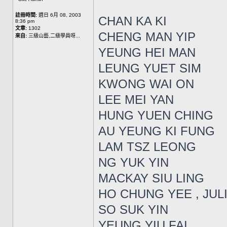
註冊時間:
週日 6月 08, 2003
CHAN KA KI
8:36 pm
文章:
1302
CHENG MAN YIP
來自:
三級山藝,二級學員呀...
YEUNG HEI MAN
LEUNG YUET SIM
KWONG WAI ON
LEE MEI YAN
HUNG YUEN CHING
AU YEUNG KI FUNG
LAM TSZ LEONG
NG YUK YIN
MACKAY SIU LING
HO CHUNG YEE , JUL
SO SUK YIN
YEUNG YIU FAI