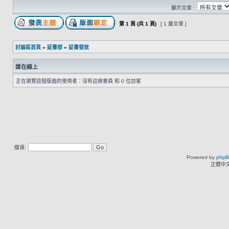
顯示文章 :
第
1
頁 (共
1
頁)
[ 1 篇文章 ]
討論區首頁
»
証書部
»
証書發放
誰在線上
正在瀏覽這個版面的使用者：沒有註冊會員 和 0 位訪客
搜尋:
Powered by
php
正體中