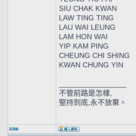
SIU CHAK KWAN
LAW TING TING
LAU WAI LEUNG
LAM HON WAI
YIP KAM PING
CHEUNG CHI SHING
KWAN CHUNG YIN
_________________
不管前路是怎樣,
堅持到底,永不放棄。
回頂端