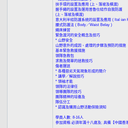
扶手環的設置及應用 (上、落坡及橫渡)
握手繩的設置及運用普魯仕結作自我防護
(上、落坡及橫渡)
意大利半結防護系統的設置及應用 ( Ital ian Hi 
腰式防護法 ( Body／Waist Belay )
繩床練習
緊急渡河的安全概念及技巧
* 山野安全
山野意外的成因、處理的步驟及預防的措施
基本緊急救援措施
領隊急救包
求救及簡單的拯救技巧
傷者運送
* 各種惡劣天氣現象形成的簡介
* 講學／解說技巧
* 領袖才能
領隊的法律任
領導團隊的技巧
團隊精神的培養及
隊伍分工
* 認識及購買山野活動保險須知
學員人數: 8-16人
參加資格:必須年滿十八歲及; 具備【中國