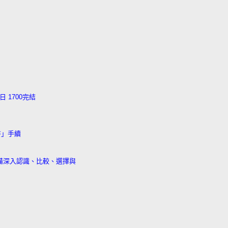
 1700完結
書」手續
備深入認識、比較、選擇與