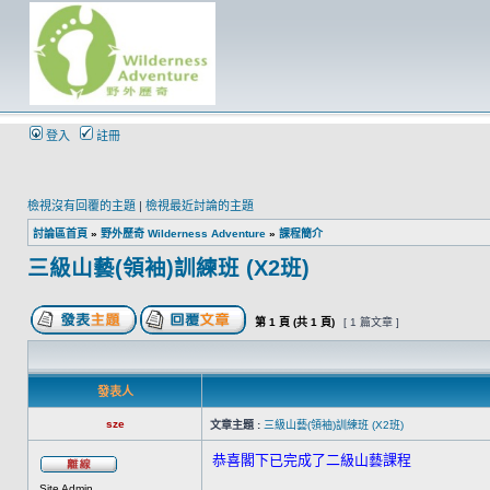
登入
註冊
檢視沒有回覆的主題
|
檢視最近討論的主題
討論區首頁
»
野外歷奇 Wilderness Adventure
»
課程簡介
三級山藝(領袖)訓練班 (X2班)
第
1
頁 (共
1
頁)
[ 1 篇文章 ]
發表人
sze
文章主題 :
三級山藝(領袖)訓練班 (X2班)
恭喜閣下已完成了二級山藝課程
Site Admin