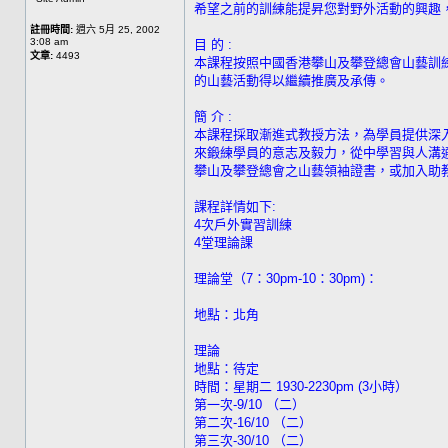
希望之前的訓練能提昇您對野外活動的興趣
註冊時間:
週六 5月 25, 2002
3:08 am
目 的 :
文章:
4493
本課程按照中國香港攀山及攀登總會山藝訓
的山藝活動得以繼續推廣及承傳。
簡 介 :
本課程採取漸進式教授方法，為學員提供深
來鍛練學員的意志及毅力，從中學習與人溝
攀山及攀登總會之山藝領袖證書，或加入助
課程詳情如下:
4次戶外實習訓練
4堂理論課
理論堂（7：30pm-10：30pm)：
地點：北角
理論
地點：待定
時間：星期二 1930-2230pm (3小時）
第一次-9/10 （二）
第二次-16/10 （二）
第三次-30/10 （二）