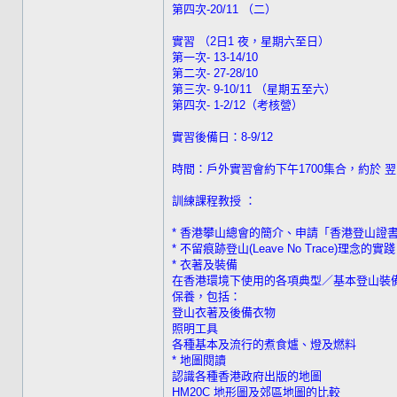
第四次-20/11 （二）
實習 （2日1 夜，星期六至日）
第一次- 13-14/10
第二次- 27-28/10
第三次- 9-10/11 （星期五至六）
第四次- 1-2/12（考核營）
實習後備日：8-9/12
時間：戶外實習會約下午1700集合，約於 翌日
訓練課程教授 ：
* 香港攀山總會的簡介、申請「香港登山證
* 不留痕跡登山(Leave No Trace)理念的實踐
* 衣著及裝備
在香港環境下使用的各項典型／基本登山裝
保養，包括：
登山衣著及後備衣物
照明工具
各種基本及流行的煮食爐、燈及燃料
* 地圖閱讀
認識各種香港政府出版的地圖
HM20C 地形圖及郊區地圖的比較