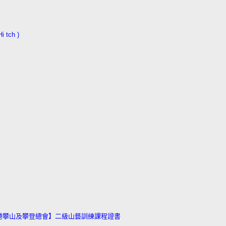
tch )
香港攀山及攀登總會】二級山藝訓練課程證書