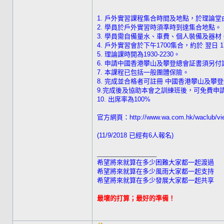
1. 戶外實習課程集合時間及地點，於理論
2. 學員於戶外實習時須準時到達集合地點。
3. 學員需自備量水、車費、個人裝備及器材
4. 戶外實習會於下午1700集合，約於 翌日 1
5. 理論課時開為1930-2230。
6. 申請中國香港攀山及攀登總會証書須另付
7. 本課程已包括一般團體保險。
8. 完成並合格者可註冊 中國香港攀山及攀
9.完成後及協助本會之訓練班後，可免費申
10. 出席率為100%
官方網頁：http://www.wa.com.hk/waclub/vie
(11/9/2018 已經有6人報名)
_________________
希望將來就算在多少困難大家都一起渡過
希望將來就算在多少風雨大家都一起支持
希望將來就算在多少發展大家都一起共享
最壞的打算；最好的準備！