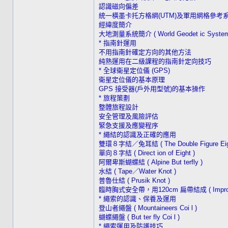
認識磁向偏差
統一橫墨卡托方格網(UTM)及軍用網格參考系
經緯度簡介
大地測量系統簡介 ( World Geodet ic System
* 指南針運用
不用指南針確定方向的其他方法
純熟運用在二級課程的指南針定向技巧
* 全球衛星定位儀 (GPS)
衛星定位儀的基本原理
GPS 接受器(戶外用型號)的基本操作
* 旅程策劃
整體旅程設計
安全管理及風險評估
緊急支援及應變程序
* 繩結的認識及正確的應用
雙環８字結／兔耳結 ( The Double Figure Eigh
單向８字結 ( Direct ion of Eight )
阿爾卑斯蝴蝶結 ( Alpine But terfly )
水結 ( Tape／Water Knot )
普魯仕結 ( Prusik Knot )
臨時胸式安全帶，用120cm 扁帶結成 ( Improvise
* 繩索的認識、保養及運用
登山者繩盤 ( Mountaineers Coi l )
蝴蝶繩盤 ( But ter fly Coi l )
* 繩索運用及防護技巧