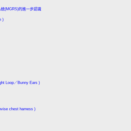
統(MGRS)的進一步認識
 )
t Loop／Bunny Ears )
 chest harness )