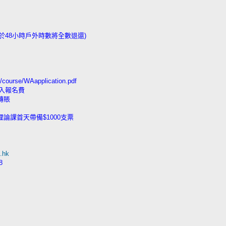
於48小時戶外時數將全數退還)
ourse/WAapplication.pdf
k)入報名費
 轉賬
理論課首天帶備$1000支票
.hk
8