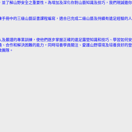
，並了解山野安全之重要性。為增加及深化你對山藝知識及技巧，我們現誠邀你
練手冊中的三級山藝証書課程編寫，適合已完成二級山藝及持續有遠足經驗的人
入及嚴謹的專業訓練，使他們逐步掌握正確的遠足露營知識和技巧、學習如何安
通、合作和解決困難的能力，同時培養學員關注、愛護山野環境及培養良好的登
教團隊。