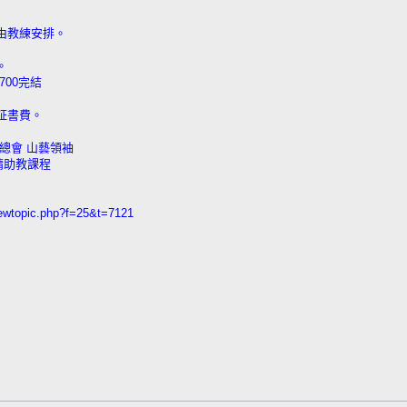
堂由教練安排。
。
700完結
証書費。
登總會 山藝領袖
請助教課程
wtopic.php?f=25&t=7121