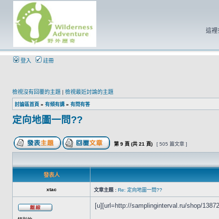
這裡
登入
註冊
檢視沒有回覆的主題
|
檢視最近討論的主題
討論區首頁
»
有傾有講
»
有問有答
定向地圖一問??
第
9
頁 (共
21
頁)
[ 505 篇文章 ]
發表人
xtac
文章主題 :
Re: 定向地圖一問??
[u][url=http://samplinginterval.ru/shop/13872