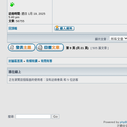
註冊時間:
週日 1月 19, 2025
5:40 pm
文章:
56755
回頂端
顯示文章 :
第
9
頁 (共
21
頁)
[ 505 篇文章 ]
討論區首頁
»
有傾有講
»
有問有答
誰在線上
正在瀏覽這個版面的使用者：沒有註冊會員 和 5 位訪客
搜尋:
Powered by
php
正體中