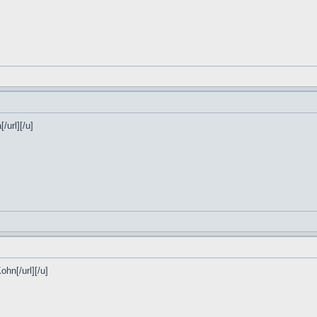
/url][/u]
ohn[/url][/u]