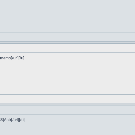
]memo[/url][/u]
6]Astr[/url][/u]