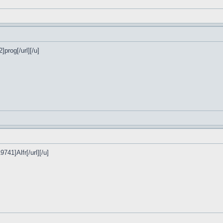
]prog[/url][/u]
9741]Alfr[/url][/u]