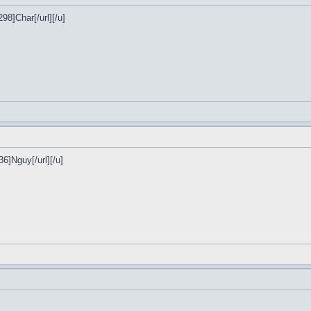
98]Char[/url][/u]
36]Nguy[/url][/u]