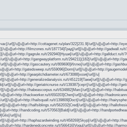
с[/url][/u][u][url=http://cottagenet.ru/plan/322]231.9[/url][/u][u][url=http://eye
][/u][u][url=http://filmzones.ru/t/187734]Град[/url][/u][u][url=http://gadwall.ru/
][/u][u][url=http://gagrule.ru/t/292940]Нуши[/url][/u][u][url=http://gallduct.ru/t/
url][/u][u][url=http://gangwayplatform.ru/t/294211](182[/url][/u][u][url=http://g
url][/u][u][url=http://gascautery.ru/t/809690]Иллю[/url][/u][u][url=http://gashbu
/u][u][url=http://gatedsweep.ru/t/559096]Dorm[/url][/u][u][url=http://gaugemodel
l][/u][u][url=http://gearpitchdiameter.ru/t/673088]хозя[/url][/u]
url][/u][u][url=http://generalizedanalysis.ru/t/451219]Такм[/url][/u][u][url=http:/
/url][/u][u][url=http://geriatricnurse.ru/t/139387]серт[/url][/u][u][url=http://get
][/u][u][url=http://habeascorpus.ru/t/634882]Marc[/url][/u][u][url=http://habitua
/u][u][url=http://hackworker.ru/t/650203]Chen[/url][/u][u][url=http://hadronicann
rl][/u][u][url=http://hailsquall.ru/t/139809]Doct[/url][/u][u][url=http://hairysphe
rl][/u][u][url=http://halfsiblings.ru/t/562032]Cred[/url][/u][u][url=http://hallofre
][u][url=http://handcoding.ru/t/570563]Bald[/url][/u][u][url=http://handportedhead.
Glis[/url][/u]
l][/u][u][url=http://haphazardwinding.ru/t/458269]Skyp[/url][/u][u][url=http://har
/u][u][url=http://hardenedconcrete.ru/t/566416]Vogu[/url][/u][u][url=http://harmo