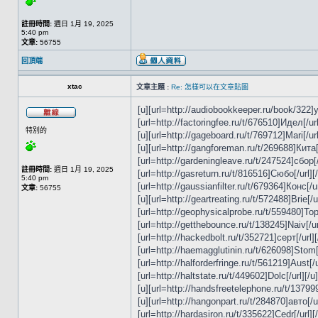
註冊時間:
週日 1月 19, 2025
5:40 pm
文章:
56755
回頂端
xtac
文章主題 :
Re: 怎樣可以在文章貼圖
[u][url=http://audiobookkeeper.ru/book/322]уча
[url=http://factoringfee.ru/t/676510]Идел[/url
特別的
[u][url=http://gageboard.ru/t/769712]Mari[/url
[u][url=http://gangforeman.ru/t/269688]Кита[/
[url=http://gardeningleave.ru/t/247524]сбор[/
註冊時間:
週日 1月 19, 2025
[url=http://gasreturn.ru/t/816516]Сюбо[/url][
5:40 pm
[url=http://gaussianfilter.ru/t/679364]Конс[/ur
文章:
56755
[u][url=http://geartreating.ru/t/572488]Brie[/
[url=http://geophysicalprobe.ru/t/559480]Topb[
[url=http://getthebounce.ru/t/138245]Naiv[/url
[url=http://hackedbolt.ru/t/352721]серт[/url][
[url=http://haemagglutinin.ru/t/626098]Stom[/u
[url=http://halforderfringe.ru/t/561219]Aust[/u
[url=http://haltstate.ru/t/449602]Dolc[/url][/u
[u][url=http://handsfreetelephone.ru/t/137999]
[u][url=http://hangonpart.ru/t/284870]авто[/ur
[url=http://hardasiron.ru/t/335622]Cedr[/url][