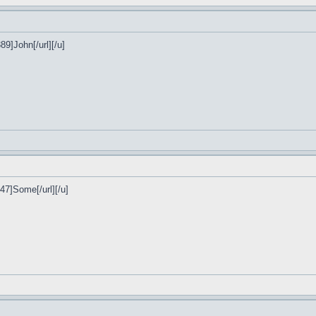
89]John[/url][/u]
47]Some[/url][/u]