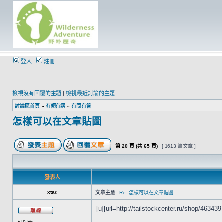
登入
註冊
檢視沒有回覆的主題
|
檢視最近討論的主題
討論區首頁
»
有傾有講
»
有問有答
怎樣可以在文章貼圖
第
20
頁 (共
65
頁)
[ 1613 篇文章 ]
發表人
xtac
文章主題 :
Re: 怎樣可以在文章貼圖
[u][url=http://tailstockcenter.ru/shop/463439]